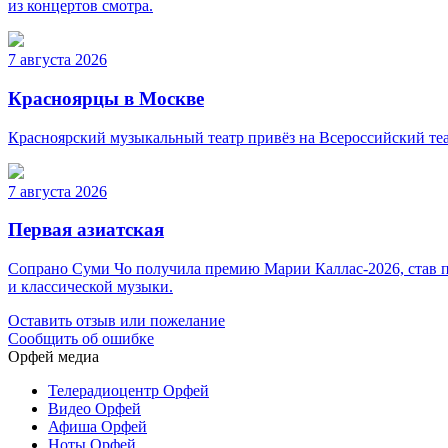
из концертов смотра.
7 августа 2026
Красноярцы в Москве
Красноярский музыкальный театр привёз на Всероссийский теа
7 августа 2026
Первая азиатская
Сопрано Суми Чо получила премию Марии Каллас-2026, став пе
и классической музыки.
Оставить отзыв или пожелание
Сообщить об ошибке
Орфей медиа
Телерадиоцентр Орфей
Видео Орфей
Афиша Орфей
Ноты Орфей