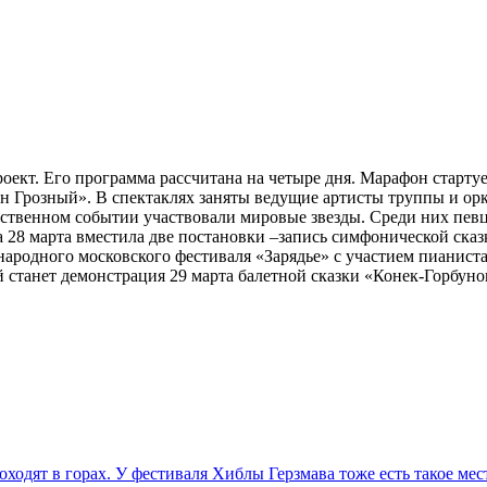
кт. Его программа рассчитана на четыре дня. Марафон стартуе
Грозный». В спектаклях заняты ведущие артисты труппы и орке
ственном событии участвовали мировые звезды. Среди них пев
 28 марта вместила две постановки –запись симфонической ска
ународного московского фестиваля «Зарядье» с участием пианис
 станет демонстрация 29 марта балетной сказки «Конек-Горбун
ходят в горах. У фестиваля Хиблы Герзмава тоже есть такое мес