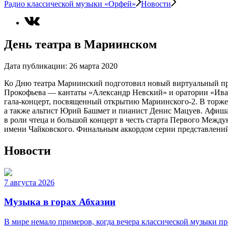
Радио классической музыки «Орфей»
Новости
День театра в Мариинском
Дата публикации:
26 марта 2020
Ко Дню театра Мариинский подготовил новый виртуальный прое
Прокофьева — кантаты «Александр Невский» и оратории «Иван 
гала-концерт, посвященный открытию Мариинского-2. В торже
а также альтист Юрий Башмет и пианист Денис Мацуев. Афиша
в роли чтеца и большой концерт в честь старта Первого Межд
имени Чайковского. Финальным аккордом серии представлений
Новости
7 августа 2026
Музыка в горах Абхазии
В мире немало примеров, когда вечера классической музыки про