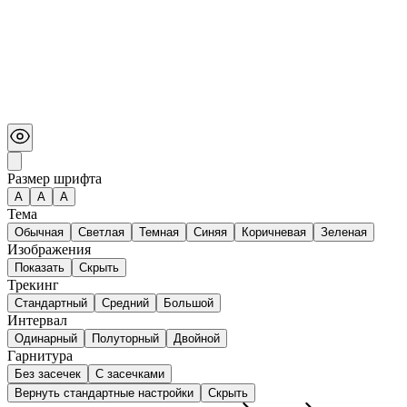
Размер шрифта
А
A
A
Тема
Обычная
Светлая
Темная
Синяя
Коричневая
Зеленая
Изображения
Показать
Скрыть
Трекинг
Стандартный
Средний
Большой
Интервал
Одинарный
Полуторный
Двойной
Гарнитура
Без засечек
С засечками
Вернуть стандартные настройки
Скрыть