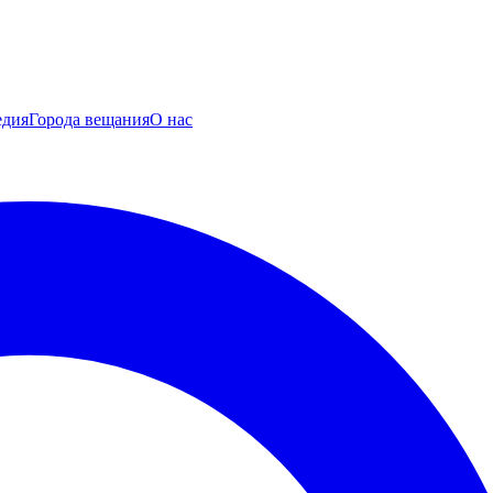
едия
Города вещания
О нас