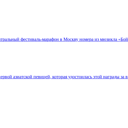
тральный фестиваль-марафон в Москву номера из мюзикла «Бой 
рвой азиатской певицей, которая удостоилась этой награды за 