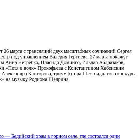
т 26 марта с трансляций двух масштабных сочинений Сергея
стр под управлением Валерия Гергиева. 27 марта покажут
цы Анна Нетребко, Пласидо Доминго, Ильдар Абдразаков,
зки «Петя и волк» Прокофьева с Константином Хабенским
та Александра Канторова, триумфатора Шестнадцатого конкурса
ок» на музыку Родиона Щедрина.
то — Бедийский храм в горном селе, где состоялся один