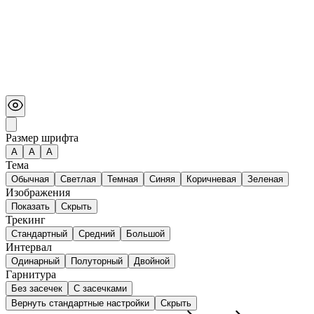
Размер шрифта
А
A
A
Тема
Обычная
Светлая
Темная
Синяя
Коричневая
Зеленая
Изображения
Показать
Скрыть
Трекинг
Стандартный
Средний
Большой
Интервал
Одинарный
Полуторный
Двойной
Гарнитура
Без засечек
С засечками
Вернуть стандартные настройки
Скрыть