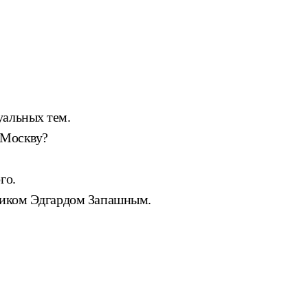
уальных тем.
 Москву?
го.
вщиком Эдгардом Запашным.