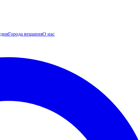
едия
Города вещания
О нас