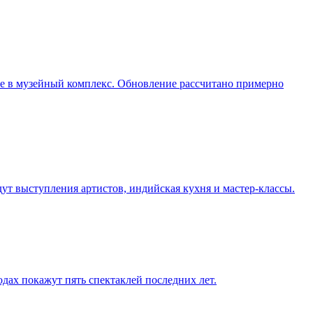
ие в музейный комплекс. Обновление рассчитано примерно
дут выступления артистов, индийская кухня и мастер-классы.
одах покажут пять спектаклей последних лет.