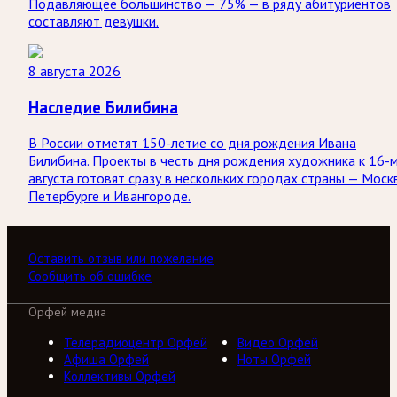
Подавляющее большинство — 75% — в ряду абитуриентов
составляют девушки.
8 августа 2026
Наследие Билибина
В России отметят 150-летие со дня рождения Ивана
Билибина. Проекты в честь дня рождения художника к 16-
августа готовят сразу в нескольких городах страны — Моск
Петербурге и Ивангороде.
Оставить отзыв или пожелание
Сообщить об ошибке
Орфей медиа
Телерадиоцентр Орфей
Видео Орфей
Афиша Орфей
Ноты Орфей
Коллективы Орфей