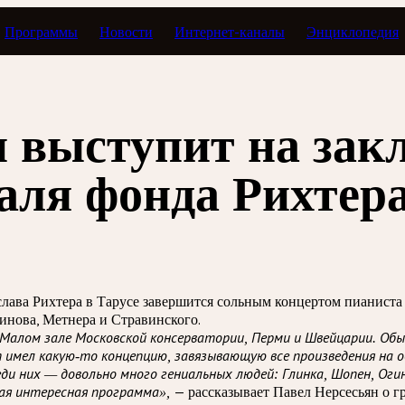
Программы
Новости
Интернет-каналы
Энциклопедия
н выступит на за
аля фонда Рихтер
ава Рихтера в Тарусе завершится сольным концертом пианиста П
инова, Метнера и Стравинского.
в Малом зале Московской консерватории, Перми и Швейцарии. Об
 имел какую-то концепцию, завязывающую все произведения на о
Среди них — довольно много гениальных людей: Глинка, Шопен, Оги
— рассказывает Павел Нерсесьян о г
кая интересная программа»,