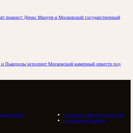
упят пианист Денис Мацуев и Московский государственный
ьди и Пьяццолы исполнит Московский камерный оркестр под
циация (РБА)
Оставить отзыв или пожелание
Сообщить об ошибке