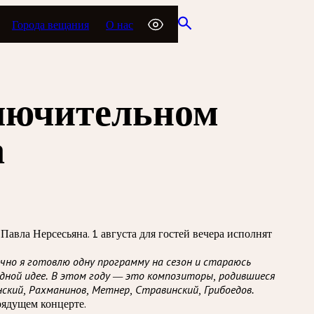
Города вещания
О нас
ключительном
а
авла Нерсесьяна. 1 августа для гостей вечера исполнят
ычно я готовлю одну программу на сезон и стараюсь
дной идее. В этом году — это композиторы, родившиеся
нский, Рахманинов, Метнер, Стравинский, Грибоедов.
рядущем концерте.