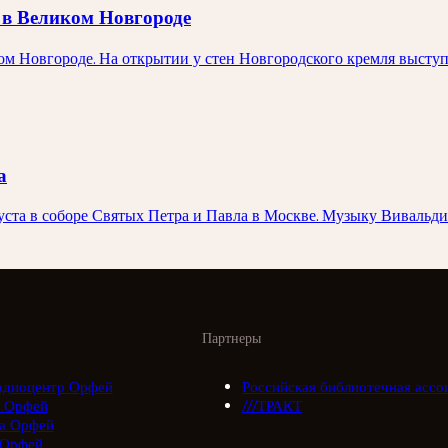
 в Великом Новгороде
ком Новгороде. На открытии у стен Новгородского кремля выст
а
вгуста в соборе Святых Петра и Павла в Москве. Музыку Вивал
Партнеры
адиоцентр Орфей
Российская библиотечная ассо
 Орфей
///ТРАКТ
а Орфей
 Орфей