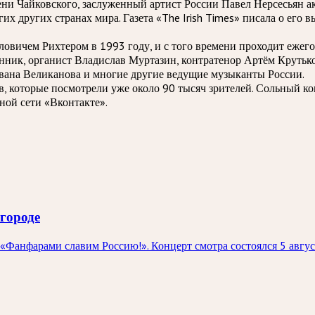
ни Чайковского, заслуженный артист России Павел Нерсесьян 
х других странах мира. Газета «The Irish Times» писала о его 
ловичем Рихтером в 1993 году, и с того времени проходит еже
ник, органист Владислав Муртазин, контратенор Артём Крутьк
Ивана Великанова и многие другие ведущие музыканты России.
, которые посмотрели уже около 90 тысяч зрителей. Сольный к
ой сети «Вконтакте».
городе
«Фанфарами славим Россию!». Концерт смотра состоялся 5 авгу