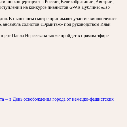
активно концертирует в России, Великобритании, Австрии,
выступлении на конкурсе пианистов GPA в Дублине:
«Его
годно. В нынешнем смотре принимают участие виолончелист
о, ансамбль солистов «Эрмитаж» под руководством Ильи
онцерт Павла Нерсесьяна также пройдет в прямом эфире
ста — в День освобождения города от немецко-фашистских