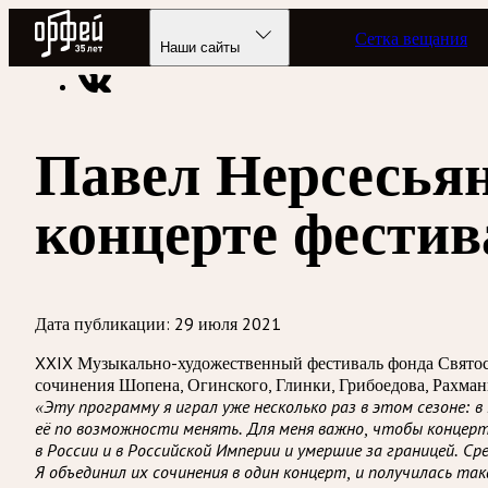
Радио Орфей
Сетка вещания
Радио классической музыки «Орфей»
Новости
Наши сайты
Павел Нерсесья
концерте фестив
Дата публикации:
29 июля 2021
XXIX Музыкально-художественный фестиваль фонда Святосл
сочинения Шопена, Огинского, Глинки, Грибоедова, Рахман
«Эту программу я играл уже несколько раз в этом сезоне: 
её по возможности менять. Для меня важно, чтобы концерт
в России и в Российской Империи и умершие за границей. 
Я объединил их сочинения в один концерт, и получилась та