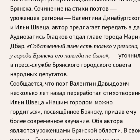
Брянска. Сочинение на стихи поэтов —
уроженцев региона — Валентина Динабургско
и Ильи Швеца, автор предлагает передать в да
Аудиозапись Гладков отдал главе города Мари
«Собственный гимн есть только у региона,
Дбар.
у города Брянска его никогда не было»
, — уточни
в пресс-службе Брянского городского совета
народных депутатов.
Сообщается, что поэт Валентин Давыдович
несколько лет назад переработал стихотворен
Ильи Швеца «Нашим городом можно
гордиться», посвящённое Брянску, придав ему
более современное звучание. Оба автора
являются уроженцами Брянской области. В сво
очередь, Гладков написал музыку на это