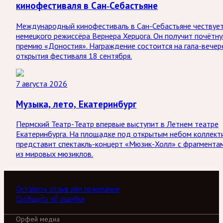
кинофестиваля в Сан-Себастьяне
Международный кинофестиваль в Сан-Себастьяне чествуе
немецкого режиссёра Вернера Херцога. Он получит почётн
премию «Доностия». Награждение состоится на гала-вечер
открытия фестиваля 18 сентября.
7 августа 2026
Музыка, лето, Екатеринбург
Пермский Театр-Театр впервые выступит в Летнем театре
Екатеринбурга. На площадке под открытым небом коллект
представит спектакль-концерт «Мюзик-Холл» с фрагмента
из мировых мюзиклов.
Оставить отзыв или пожелание
Сообщить об ошибке
Орфей медиа