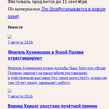
Фестиваль продлится до 11 сентября.
По материалам
The Strad
(открывается в новом
окне)
Новости
7 августа 2026
Флигель Кузминских в Ясной Поляне
отреставрируют
Флигель Кузминских музея-усадьбы Льва Толстого «Ясная
Поляна» закроют на масштабную реставрацию,
а действующая выставка Что такое искусство?», открытая
там 19 лет назад, завершает работу.
7 августа 2026
Вернер Херцог удостоен почётной премии