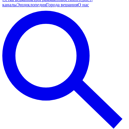
каналы
Энциклопедия
Города вещания
О нас