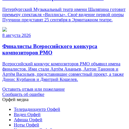
Петербургский Музыкальный театр имени Шаляпина готовит
премьеру спектакля «Виллисы». Своё видение первой оперы
Пуччини представят 25 сентября в Эрмитажном театре.
8 августа 2026
Финалисты Всероссийского конкурса
композиторов РМО
Всероссийский конкурс композиторов РМО объявил имена
финалистов. Ими стали Артём Ананьев, Антон Танонов и
Артём Васильев, представившие совместный проект, а также
Динис Курбанов и Дмитрий Кошелев.
Оставить отзыв или пожелание
Сообщить об ошибке
Орфей медиа
Телерадиоцентр Орфей
Видео Орфей
Афиша Орфей
Ноты Орфей