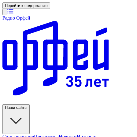
Перейти к содержанию
Радио Орфей
Наши сайты
Сетка вещания
Программы
Новости
Интернет-