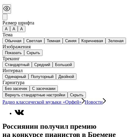
Размер шрифта
А
A
A
Тема
Обычная
Светлая
Темная
Синяя
Коричневая
Зеленая
Изображения
Показать
Скрыть
Трекинг
Стандартный
Средний
Большой
Интервал
Одинарный
Полуторный
Двойной
Гарнитура
Без засечек
С засечками
Вернуть стандартные настройки
Скрыть
Радио классической музыки «Орфей»
Новости
Россиянин получил премию
на конкурсе пианистов в Бремене