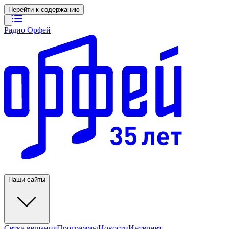
Перейти к содержанию
Радио Орфей
Наши сайты
Сетка вещания
Программы
Новости
Интернет-