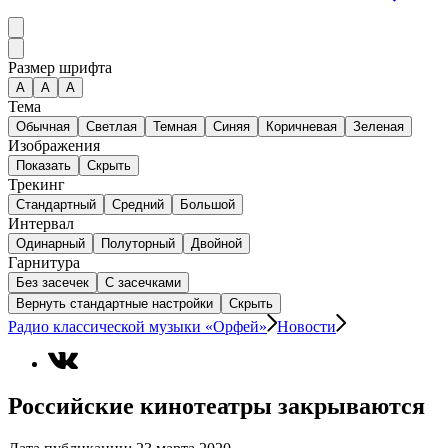
Размер шрифта
А
A
A
Тема
Обычная
Светлая
Темная
Синяя
Коричневая
Зеленая
Изображения
Показать
Скрыть
Трекинг
Стандартный
Средний
Большой
Интервал
Одинарный
Полуторный
Двойной
Гарнитура
Без засечек
С засечками
Вернуть стандартные настройки
Скрыть
Радио классической музыки «Орфей»
Новости
Российские кинотеатры закрываются