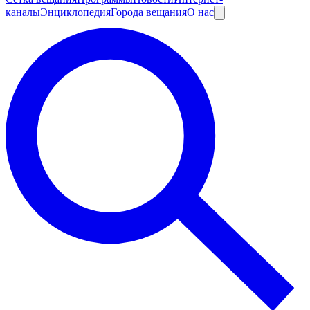
каналы
Энциклопедия
Города вещания
О нас