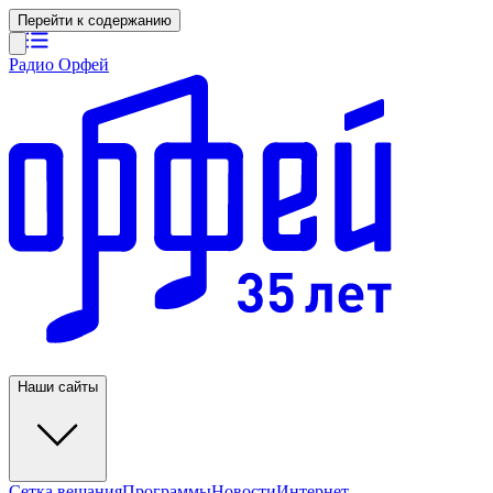
Перейти к содержанию
Радио Орфей
Наши сайты
Сетка вещания
Программы
Новости
Интернет-