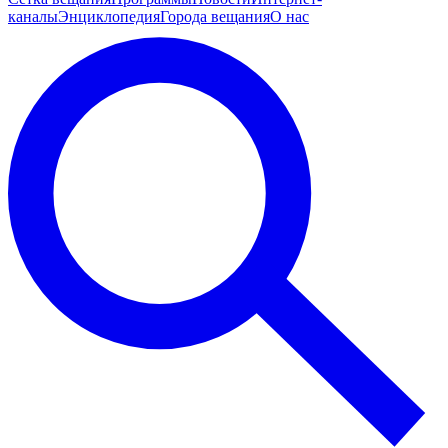
каналы
Энциклопедия
Города вещания
О нас