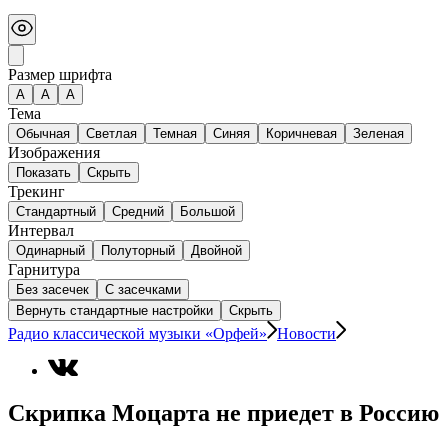
Размер шрифта
А
A
A
Тема
Обычная
Светлая
Темная
Синяя
Коричневая
Зеленая
Изображения
Показать
Скрыть
Трекинг
Стандартный
Средний
Большой
Интервал
Одинарный
Полуторный
Двойной
Гарнитура
Без засечек
С засечками
Вернуть стандартные настройки
Скрыть
Радио классической музыки «Орфей»
Новости
Скрипка Моцарта не приедет в Россию