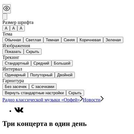
Размер шрифта
А
A
A
Тема
Обычная
Светлая
Темная
Синяя
Коричневая
Зеленая
Изображения
Показать
Скрыть
Трекинг
Стандартный
Средний
Большой
Интервал
Одинарный
Полуторный
Двойной
Гарнитура
Без засечек
С засечками
Вернуть стандартные настройки
Скрыть
Радио классической музыки «Орфей»
Новости
Три концерта в один день