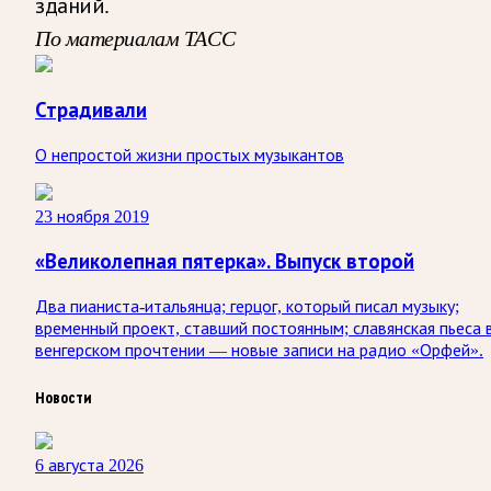
зданий.
По материалам ТАСС
Страдивали
О непростой жизни простых музыкантов
23 ноября 2019
«Великолепная пятерка». Выпуск второй
Два пианиста-итальянца; герцог, который писал музыку;
временный проект, ставший постоянным; славянская пьеса 
венгерском прочтении — новые записи на радио «Орфей».
Новости
6 августа 2026