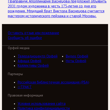
Праправнук Аполлинария Васнецова предложил объявить
2031 годом художника в честь 175-летия со дня его
рождения. Младший брат Виктора Васнецова считается
мастером исторического пейзажа и старой Москвы.
Оставить отзыв или пожелание
Сообщить об ошибке
Орфей медиа
Телерадиоцентр Орфей
Видео Орфей
Афиша Орфей
Ноты Орфей
Коллективы Орфей
Партнеры
Российская библиотечная ассоциация (РБА)
///ТРАКТ
Правовая информация
Условия использования сайта
Политика конфиденциальности