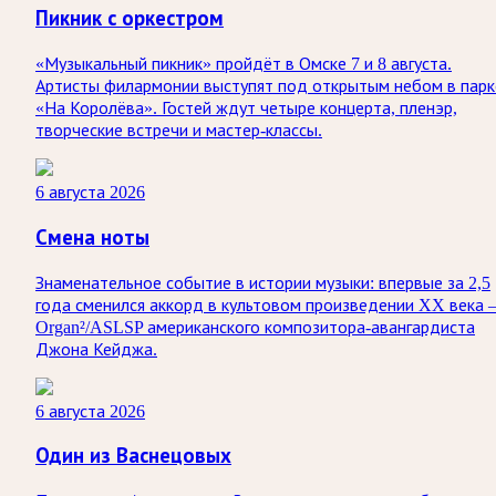
Пикник с оркестром
«Музыкальный пикник» пройдёт в Омске 7 и 8 августа.
Артисты филармонии выступят под открытым небом в парк
«На Королёва». Гостей ждут четыре концерта, пленэр,
творческие встречи и мастер-классы.
6 августа 2026
Смена ноты
Знаменательное событие в истории музыки: впервые за 2,5
года сменился аккорд в культовом произведении XX века
Organ²/ASLSP американского композитора-авангардиста
Джона Кейджа.
6 августа 2026
Один из Васнецовых