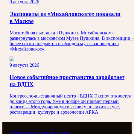
9 августа 2026
Экспонаты из «Михайловского» показали
в Москве
Масштабная выставка «Пушкин в Михайловском»
развернулась в московском Музее Пушкина. В экспозиции
более сотни предметов из фондов музея-заповедника
«Михайловское».
9 августа 2026
Новое событийное пространство заработает
на ВДНХ
Конгрессно-выставочный центр «ВДНХ Экспо» откроется
до конца этого года. Уже в ноябре он примет первый
проект — Международную выставку по архитектуре,
реставрации, культуре и археологии АРКА.
Оставить отзыв или пожелание