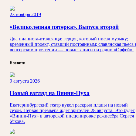
23 ноября 2019
«Великолепная пятерка». Выпуск второй
Два пианиста-итальянца; герцог, который писал музыку;
временный проект, ставший постоянным; славянская пьеса 
венгерском прочтении — новые записи на радио «Орфей».
Новости
9 августа 2026
Новый взгляд на Винни-Пуха
Екатеринбургский театр кукол раскрыл планы на новый
сезон. Первая премьера ждёт зрителей 28 августа. Это будет
«Винни-Пух» в авторской инсценировке режиссёра Сергея
Ускова.