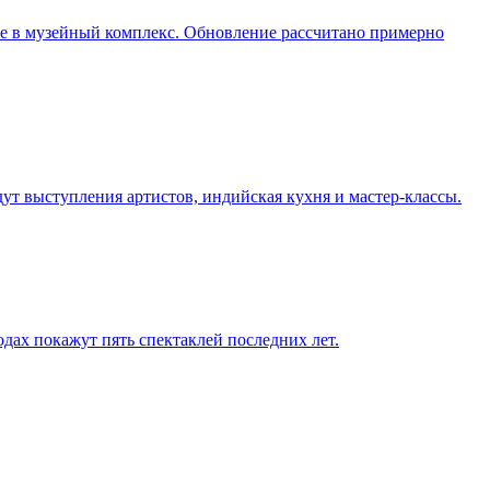
ие в музейный комплекс. Обновление рассчитано примерно
дут выступления артистов, индийская кухня и мастер-классы.
одах покажут пять спектаклей последних лет.