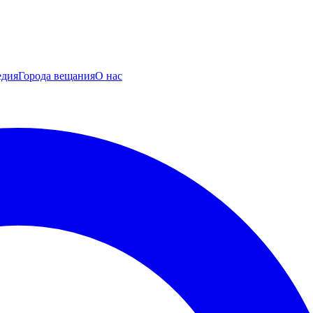
едия
Города вещания
О нас