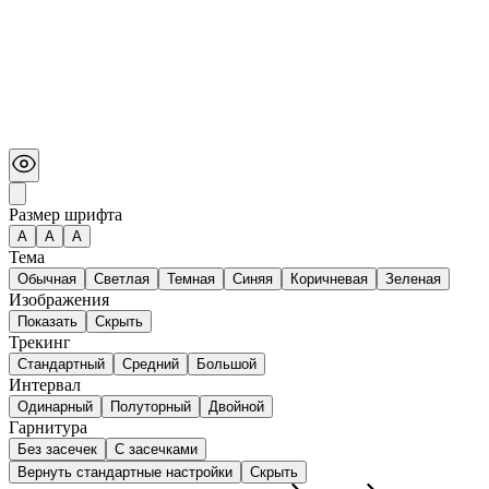
Размер шрифта
А
A
A
Тема
Обычная
Светлая
Темная
Синяя
Коричневая
Зеленая
Изображения
Показать
Скрыть
Трекинг
Стандартный
Средний
Большой
Интервал
Одинарный
Полуторный
Двойной
Гарнитура
Без засечек
С засечками
Вернуть стандартные настройки
Скрыть