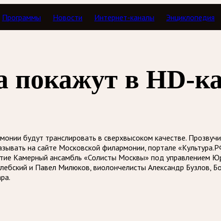
Программы
Новости
Интернет-каналы
Энциклопедия
 покажут в HD-ка
онии будут транслировать в сверхвысоком качестве. Прозвучи
зывать на сайте Московской филармонии, портале «Культура.РФ
астие Камерный ансамбль «Солисты Москвы» под управлением Юр
оглебский и Павел Милюков, виолончелисты Александр Бузлов, 
ра.