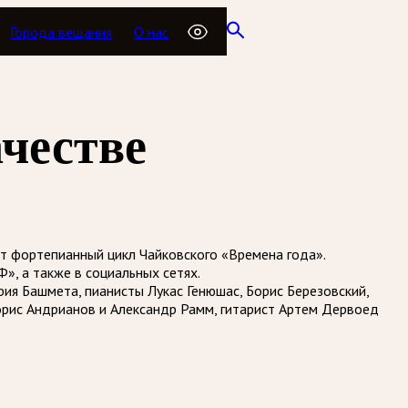
Города вещания
О нас
честве
т фортепианный цикл Чайковского «Времена года».
», а также в социальных сетях.
ия Башмета, пианисты Лукас Генюшас, Борис Березовский,
Борис Андрианов и Александр Рамм, гитарист Артем Дервоед