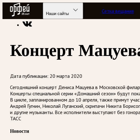
Радио Орфей
Сетка вещания
Радио классической музыки «Орфей»
Новости
Наши сайты
Концерт Мацуева
Дата публикации:
20 марта 2020
Сегодняшний концерт Дениса Мацуева в Московской филарм
Концерты специальной серии «Домашний сезон» будут пока
В цикле, запланированном до 10 апреля, также примут уч
Андрей Гугнин, Николай Луганский, скрипачи Никита Борис
и другие музыканты. Все исполнители выступают без гонора
ТАСС
Новости