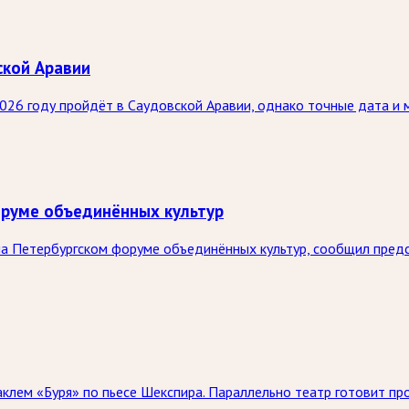
ской Аравии
26 году пройдёт в Саудовской Аравии, однако точные дата и 
оруме объединённых культур
на Петербургском форуме объединённых культур, сообщил пре
аклем «Буря» по пьесе Шекспира. Параллельно театр готовит пр