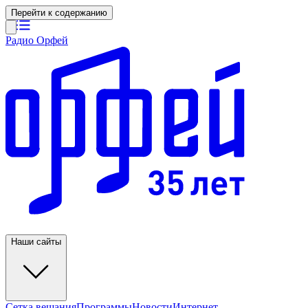
Перейти к содержанию
Радио Орфей
Наши сайты
Сетка вещания
Программы
Новости
Интернет-