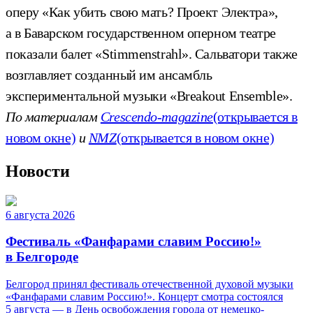
оперу «Как убить свою мать? Проект Электра»,
а в Баварском государственном оперном театре
показали балет «Stimmenstrahl». Сальватори также
возглавляет созданный им ансамбль
экспериментальной музыки «Breakout Ensemble».
По материалам
Crescendo-magazine
(открывается в
новом окне)
и
NMZ
(открывается в новом окне)
Новости
6 августа 2026
Фестиваль «Фанфарами славим Россию!»
в Белгороде
Белгород принял фестиваль отечественной духовой музыки
«Фанфарами славим Россию!». Концерт смотра состоялся
5 августа — в День освобождения города от немецко-