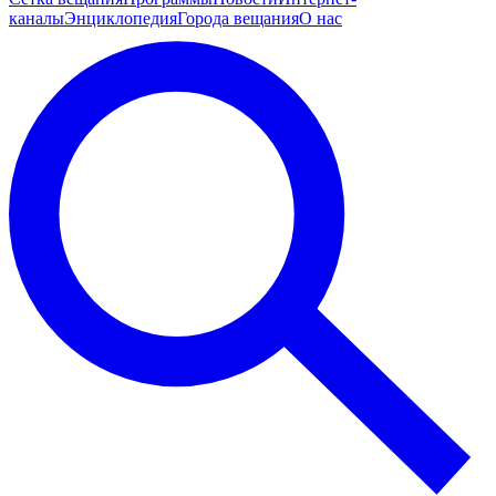
каналы
Энциклопедия
Города вещания
О нас