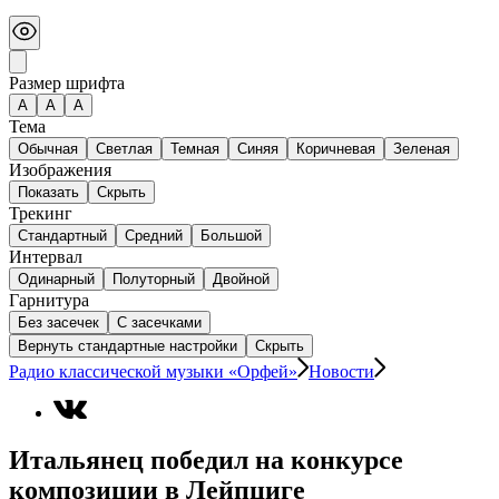
Размер шрифта
А
A
A
Тема
Обычная
Светлая
Темная
Синяя
Коричневая
Зеленая
Изображения
Показать
Скрыть
Трекинг
Стандартный
Средний
Большой
Интервал
Одинарный
Полуторный
Двойной
Гарнитура
Без засечек
С засечками
Вернуть стандартные настройки
Скрыть
Радио классической музыки «Орфей»
Новости
Итальянец победил на конкурсе
композиции в Лейпциге