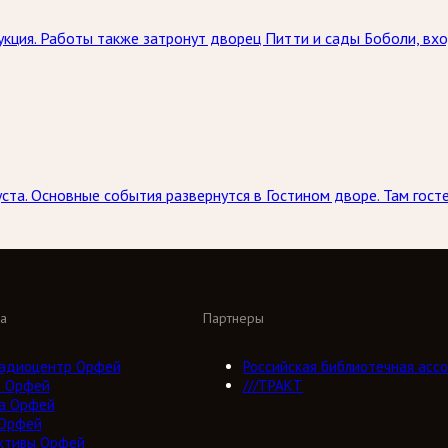
кция. Работы также затронут дворец Питти и сады Боболи, вхо
ста. Основные события развернутся в Гостином дворе. Там госте
а
Партнеры
адиоцентр Орфей
Российская библиотечная ассо
о Орфей
///ТРАКТ
а Орфей
 Орфей
ктивы Орфей