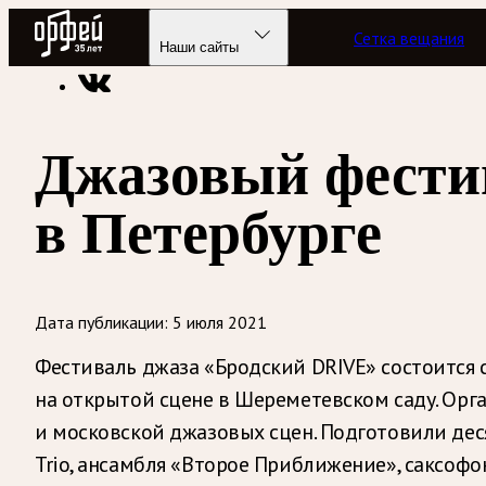
Радио Орфей
Сетка вещания
Радио классической музыки «Орфей»
Новости
Наши сайты
Джазовый фести
в Петербурге
Дата публикации:
5 июля 2021
Фестиваль джаза «Бродский DRIVE» состоится 
на открытой сцене в Шереметевском саду. Орг
и московской джазовых сцен. Подготовили деся
Trio, ансамбля «Второе Приближение», саксоф