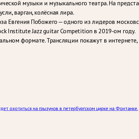
ческой музыки и музыкального театра. На предст
сли, варган, колёсная лира.
за Евгения Побожего — одного из лидеров московс
 Institute Jazz guitar Competition в 2019-ом году.
льном формате. Трансляции покажут в интернете, в
ет охотиться на грызунов в петербургском цирке на Фонтанке.