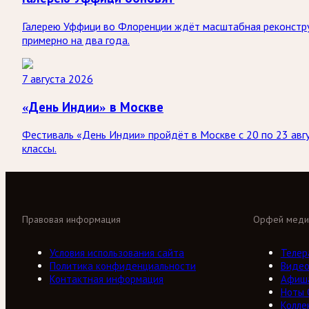
Галерею Уффици во Флоренции ждёт масштабная реконстру
примерно на два года.
7 августа 2026
«День Индии» в Москве
Фестиваль «День Индии» пройдёт в Москве с 20 по 23 авгу
классы.
Правовая информация
Орфей меди
Условия использования сайта
Телер
Политика конфиденциальности
Виде
Контактная информация
Афиш
Ноты
Колле