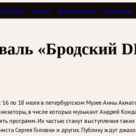
Программы
Новости
Интернет-каналы
Энциклопедия
валь «Бродский D
с 16 по 18 июля в петербургском Музее Анны Ахма
анизаторы, в числе которых музыкант Андрей Конда
ть программ. Их частью станут выступления таких к
ониста Сергея Головни и других. Публику ждут дж