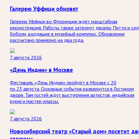
Галерею Уффици обновят
Галерею Уффици во Флоренции ждёт масштабная
реконструкция. Работы также затронут дворец Питти и са
Боболи, входящие в музейный комплекс. Обновление
рассчитано примерно на два года.
7 августа 2026
«День Индии» в Москве
Фестиваль «День Индии» пройдёт в Москве с 20
по 23 августа. Основные события развернутся в Гостином
дворе. Там гостей ждут выступления артистов, индийская
кухня и мастер-классы.
7 августа 2026
Новосибирский театр «Старый дом» посетит дв
столицы