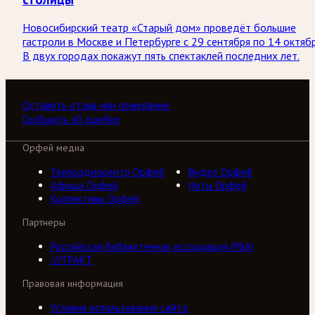
Новосибирский театр «Старый дом» проведёт большие
гастроли в Москве и Петербурге с 29 сентября по 14 октябр
В двух городах покажут пять спектаклей последних лет.
Оставить отзыв или пожелание
Сообщить об ошибке
Орфей медиа
Телерадиоцентр Орфей
Видео Орфей
Афиша Орфей
Ноты Орфей
Коллективы Орфей
Партнеры
Российская библиотечная ассоциация (РБА)
///ТРАКТ
Правовая информация
Условия использования сайта