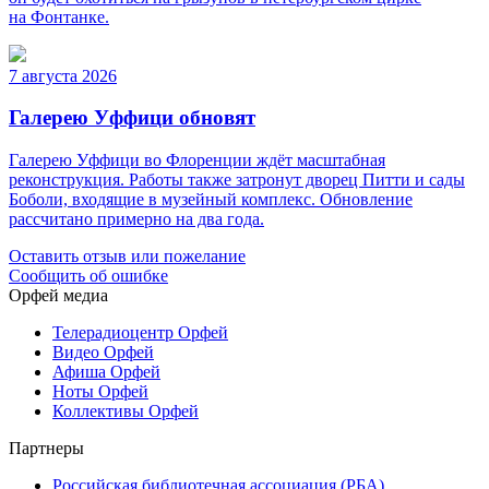
на Фонтанке.
7 августа 2026
Галерею Уффици обновят
Галерею Уффици во Флоренции ждёт масштабная
реконструкция. Работы также затронут дворец Питти и сады
Боболи, входящие в музейный комплекс. Обновление
рассчитано примерно на два года.
Оставить отзыв или пожелание
Сообщить об ошибке
Орфей медиа
Телерадиоцентр Орфей
Видео Орфей
Афиша Орфей
Ноты Орфей
Коллективы Орфей
Партнеры
Российская библиотечная ассоциация (РБА)