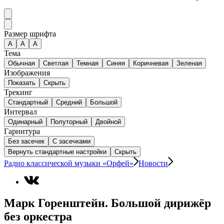
Размер шрифта
А
A
A
Тема
Обычная
Светлая
Темная
Синяя
Коричневая
Зеленая
Изображения
Показать
Скрыть
Трекинг
Стандартный
Средний
Большой
Интервал
Одинарный
Полуторный
Двойной
Гарнитура
Без засечек
С засечками
Вернуть стандартные настройки
Скрыть
Радио классической музыки «Орфей»
Новости
Марк Горенштейн. Большой дирижёр
без оркестра