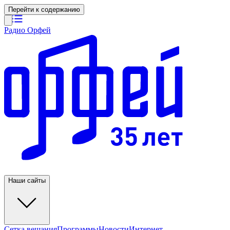
Перейти к содержанию
Радио Орфей
Наши сайты
Сетка вещания
Программы
Новости
Интернет-