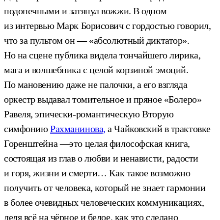
подопечными и затянул вожжи. В одном
из интервью Марк Борисович с гордостью говорил,
что за пультом он — «абсолютный диктатор».
Но на сцене публика видела тончайшего лирика,
мага и волшебника с целой корзиной эмоций.
По мановению даже не палочки, а его взгляда
оркестр выдавал томительное и пряное «Болеро»
Равеля, эпически-романтическую Вторую
симфонию
Рахманинова,
а Чайковский в трактовке
Горенштейна —это целая философская книга,
состоящая из глав о любви и ненависти, радости
и горя, жизни и смерти… Как такое возможно
получить от человека, который не знает гармонии
в более очевидных человеческих коммуникациях,
деля всё на чёрное и белое, как это сделано