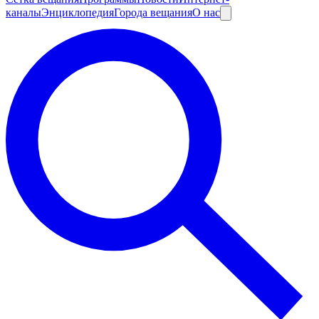
каналы
Энциклопедия
Города вещания
О нас