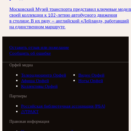
Московский Музей транспорта представил ключевые модел
своей коллекции к 102-летию автобусного движения
в столице. В их ряду — английский «Лейланд», работавший
на единственном маршруте.
Оставить отзыв или пожелание
Сообщить об ошибке
Орфей медиа
Телерадиоцентр Орфей
Видео Орфей
Афиша Орфей
Ноты Орфей
Коллективы Орфей
Партнеры
Российская библиотечная ассоциация (РБА)
///ТРАКТ
Правовая информация