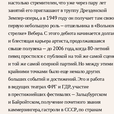
настолько стремителен, что уже через пару лет
занятий его приглашают в труппу Дрезденской
Земпер-оперы, а в 1949 году он получает там свою
первую небольшую роль — отшельника в «Вольно
стрелке» Вебера. С этого дебюта начинается долга
и блестящая карьера артиста, продолжавшаяся
свыше полувека — до 2006 года, когда 80-летний
певец простился с публикой на той же самой сцен
и той же самой оперной партией. Но между этими
крайними точками было еще немало других
больших событий и достижений. Это и работа
в ведущих театрах ФРГ и ГДР, участие
в престижнейших фестивалях — Зальцбургском
и Байройтском, получение почетного звания
каммерзингера, гастроли в СССР, по странам