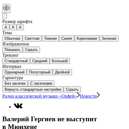
Размер шрифта
А
A
A
Тема
Обычная
Светлая
Темная
Синяя
Коричневая
Зеленая
Изображения
Показать
Скрыть
Трекинг
Стандартный
Средний
Большой
Интервал
Одинарный
Полуторный
Двойной
Гарнитура
Без засечек
С засечками
Вернуть стандартные настройки
Скрыть
Радио классической музыки «Орфей»
Новости
Валерий Гергиев не выступит
в Мюнхене