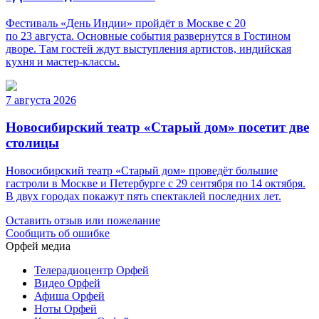
Фестиваль «День Индии» пройдёт в Москве с 20
по 23 августа. Основные события развернутся в Гостином
дворе. Там гостей ждут выступления артистов, индийская
кухня и мастер-классы.
7 августа 2026
Новосибирский театр «Старый дом» посетит две
столицы
Новосибирский театр «Старый дом» проведёт большие
гастроли в Москве и Петербурге с 29 сентября по 14 октября.
В двух городах покажут пять спектаклей последних лет.
Оставить отзыв или пожелание
Сообщить об ошибке
Орфей медиа
Телерадиоцентр Орфей
Видео Орфей
Афиша Орфей
Ноты Орфей