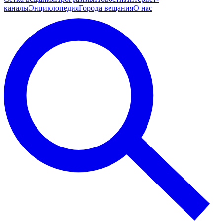
каналы
Энциклопедия
Города вещания
О нас