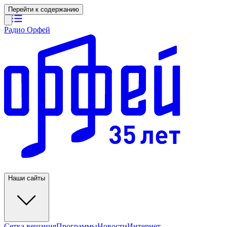
Перейти к содержанию
Радио Орфей
Наши сайты
Сетка вещания
Программы
Новости
Интернет-