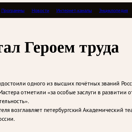
Программы
Новости
Интернет-каналы
Энциклопедия
ал Героем труда
достоили одного из высших почётных званий Росс
астера отметили «за особые заслуги в развитии о
ельность».
еля возглавляет петербургский Академический теа
оссии.