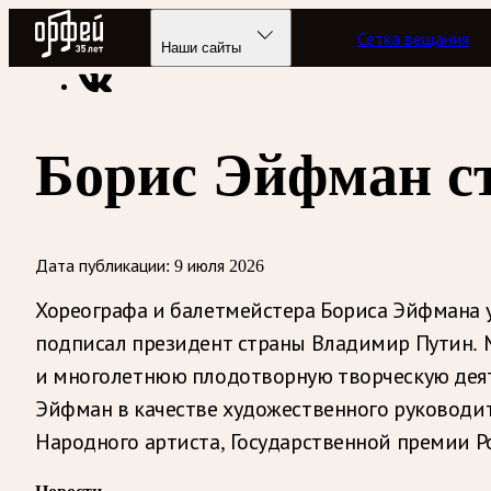
Радио Орфей
Сетка вещания
Радио классической музыки «Орфей»
Новости
Наши сайты
Борис Эйфман ст
Дата публикации:
9 июля 2026
Хореографа и балетмейстера Бориса Эйфмана у
подписал президент страны Владимир Путин. М
и многолетнюю плодотворную творческую деят
Эйфман в качестве художественного руководит
Народного артиста, Государственной премии Р