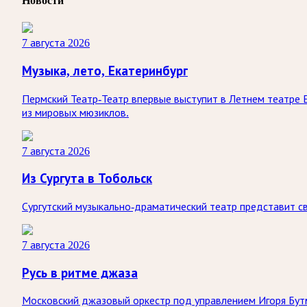
Новости
7 августа 2026
Музыка, лето, Екатеринбург
Пермский Театр-Театр впервые выступит в Летнем театре 
из мировых мюзиклов.
7 августа 2026
Из Сургута в Тобольск
Сургутский музыкально-драматический театр представит св
7 августа 2026
Русь в ритме джаза
Московский джазовый оркестр под управлением Игоря Бутм