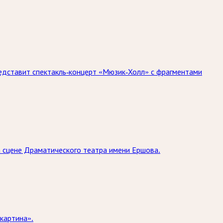
едставит спектакль-концерт «Мюзик-Холл» с фрагментами
на сцене Драматического театра имени Ершова.
картина».