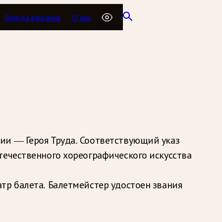
Города вещания
О нас
ии — Героя Труда. Соответствующий указ
течественного хореографического искусства
тр балета. Балетмейстер удостоен звания