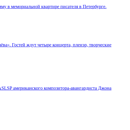
му в мемориальной квартире писателя в Петербурге.
ва». Гостей ждут четыре концерта, пленэр, творческие
²/ASLSP американского композитора-авангардиста Джона