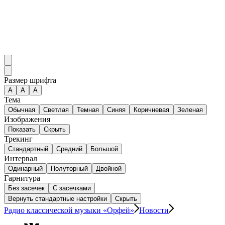
Размер шрифта
А
A
A
Тема
Обычная
Светлая
Темная
Синяя
Коричневая
Зеленая
Изображения
Показать
Скрыть
Трекинг
Стандартный
Средний
Большой
Интервал
Одинарный
Полуторный
Двойной
Гарнитура
Без засечек
С засечками
Вернуть стандартные настройки
Скрыть
Радио классической музыки «Орфей»
Новости