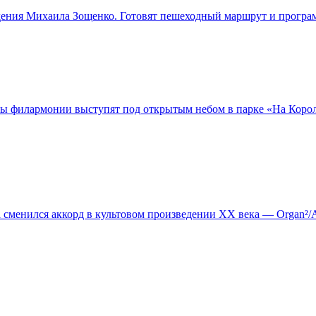
дения Михаила Зощенко. Готовят пешеходный маршрут и програм
ы филармонии выступят под открытым небом в парке «На Королё
да сменился аккорд в культовом произведении XX века — Organ