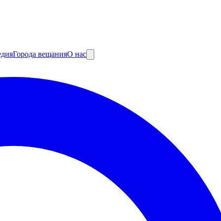
едия
Города вещания
О нас