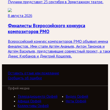
Пуччини представят 25 сентября в Эрмитажном театре.
8 августа 2026
Финалисты Всероссийского конкурса
композиторов РМО
Всероссийский конкурс композиторов РМО объявил имена
финалистов. Ими стали Артём Ананьев, Антон Танонов и
Артём Васильев, представившие совместный проект, а так
Динис Курбанов и Дмитрий Кошелев.
Оставить отзыв или пожелание
Сообщить об ошибке
Орфей медиа
Телерадиоцентр Орфей
Видео Орфей
Афиша Орфей
Ноты Орфей
Коллективы Орфей