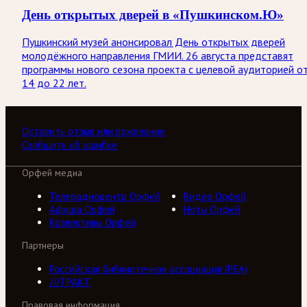
День открытых дверей в «Пушкинском.Ю»
Пушкинский музей анонсировал День открытых дверей
молодёжного направления ГМИИ. 26 августа представят
программы нового сезона проекта с целевой аудиторией о
14 до 22 лет.
Оставить отзыв или пожелание
Сообщить об ошибке
Орфей медиа
Телерадиоцентр Орфей
Видео Орфей
Афиша Орфей
Ноты Орфей
Коллективы Орфей
Партнеры
Российская библиотечная ассоциация (РБА)
///ТРАКТ
Правовая информация