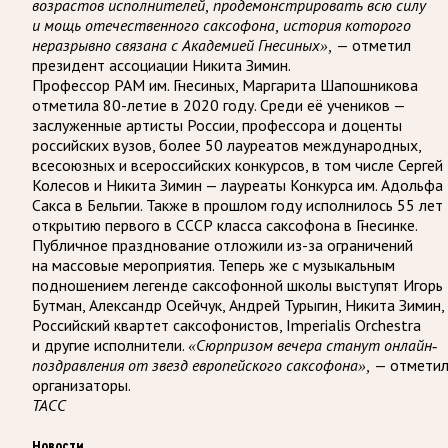
возрастов исполнителей, продемонстрировать всю силу
и мощь отечественного саксофона, история которого
— отметил
неразрывно связана с Академией Гнесиных»,
президент ассоциации Никита Зимин.
Профессор РАМ им. Гнесиных, Маргарита Шапошникова
отметила 80-летие в 2020 году. Среди её учеников —
заслуженные артисты России, профессора и доценты
российских вузов, более 50 лауреатов международных,
всесоюзных и всероссийских конкурсов, в том числе Сергей
Колесов и Никита Зимин — лауреаты Конкурса им. Адольфа
Сакса в Бельгии. Также в прошлом году исполнилось 55 лет
открытию первого в СССР класса саксофона в Гнесинке.
Публичное празднование отложили из-за ограничений
на массовые мероприятия. Теперь же с музыкальным
подношением легенде саксофонной школы выступят Игорь
Бутман, Александр Осейчук, Андрей Турыгин, Никита Зимин,
Российский квартет саксофонистов, Imperialis Orchestra
и другие исполнители.
«Сюрпризом вечера станут онлайн-
— отмети
поздравления от звезд европейского саксофона»,
организаторы.
ТАСС
Новости