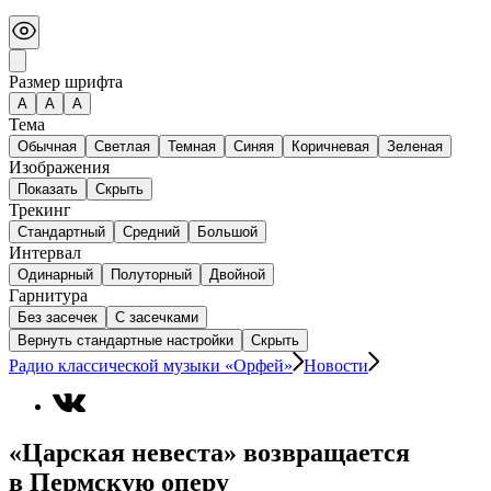
Размер шрифта
А
A
A
Тема
Обычная
Светлая
Темная
Синяя
Коричневая
Зеленая
Изображения
Показать
Скрыть
Трекинг
Стандартный
Средний
Большой
Интервал
Одинарный
Полуторный
Двойной
Гарнитура
Без засечек
С засечками
Вернуть стандартные настройки
Скрыть
Радио классической музыки «Орфей»
Новости
«Царская невеста» возвращается
в Пермскую оперу