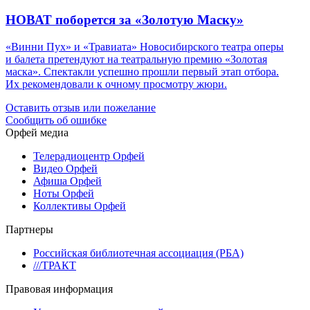
НОВАТ поборется за «Золотую Маску»
«Винни Пух» и «Травиата» Новосибирского театра оперы
и балета претендуют на театральную премию «Золотая
маска». Спектакли успешно прошли первый этап отбора.
Их рекомендовали к очному просмотру жюри.
Оставить отзыв или пожелание
Сообщить об ошибке
Орфей медиа
Телерадиоцентр Орфей
Видео Орфей
Афиша Орфей
Ноты Орфей
Коллективы Орфей
Партнеры
Российская библиотечная ассоциация (РБА)
///ТРАКТ
Правовая информация