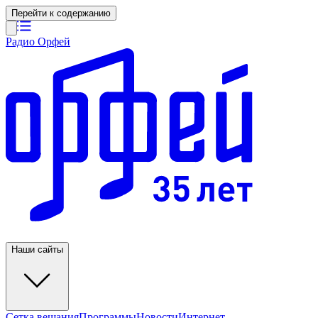
Перейти к содержанию
Радио Орфей
Наши сайты
Сетка вещания
Программы
Новости
Интернет-