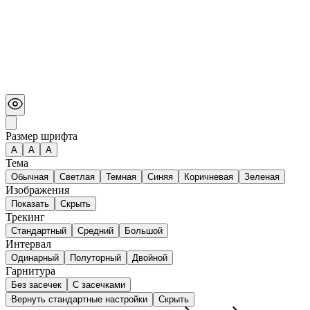
Размер шрифта
А
A
A
Тема
Обычная
Светлая
Темная
Синяя
Коричневая
Зеленая
Изображения
Показать
Скрыть
Трекинг
Стандартный
Средний
Большой
Интервал
Одинарный
Полуторный
Двойной
Гарнитура
Без засечек
С засечками
Вернуть стандартные настройки
Скрыть