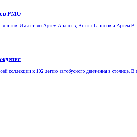
ров РМО
листов. Ими стали Артём Ананьев, Антон Танонов и Артём Вас
рождения
оей коллекции к 102-летию автобусного движения в столице. В