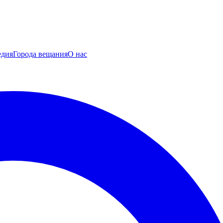
едия
Города вещания
О нас