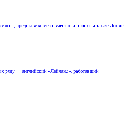
ильев, представившие совместный проект, а также Динис
 их ряду — английский «Лейланд», работавший