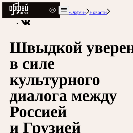
Радио Орфей
Радио классической музыки «Орфей»
Новости
Швыдкой увере
в силе
культурного
диалога между
Россией
и Грузией