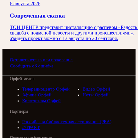
6 августа 2026
Современная сказка
ТОН-ЦЕНТР представит инсталляцию с распевом «Радость
свадьба с подменой невесты и другими происшествиями».
Увидеть проект можно с 13 августа по 20 сентября.
Оставить отзыв или пожелание
Сообщить об ошибке
Орфей медиа
Телерадиоцентр Орфей
Видео Орфей
Афиша Орфей
Ноты Орфей
Коллективы Орфей
Партнеры
Российская библиотечная ассоциация (РБА)
///ТРАКТ