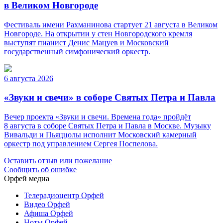
в Великом Новгороде
Фестиваль имени Рахманинова стартует 21 августа в Великом
Новгороде. На открытии у стен Новгородского кремля
выступят пианист Денис Мацуев и Московский
государственный симфонический оркестр.
6 августа 2026
«Звуки и свечи» в соборе Святых Петра и Павла
Вечер проекта «Звуки и свечи. Времена года» пройдёт
8 августа в соборе Святых Петра и Павла в Москве. Музыку
Вивальди и Пьяццолы исполнит Московский камерный
оркестр под управлением Сергея Поспелова.
Оставить отзыв или пожелание
Сообщить об ошибке
Орфей медиа
Телерадиоцентр Орфей
Видео Орфей
Афиша Орфей
Ноты Орфей