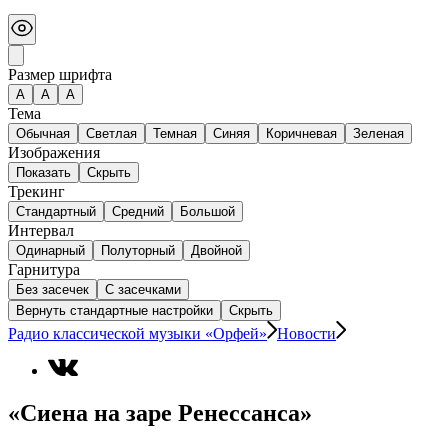
Размер шрифта
А
A
A
Тема
Обычная
Светлая
Темная
Синяя
Коричневая
Зеленая
Изображения
Показать
Скрыть
Трекинг
Стандартный
Средний
Большой
Интервал
Одинарный
Полуторный
Двойной
Гарнитура
Без засечек
С засечками
Вернуть стандартные настройки
Скрыть
Радио классической музыки «Орфей»
Новости
«Сиена на заре Ренессанса»