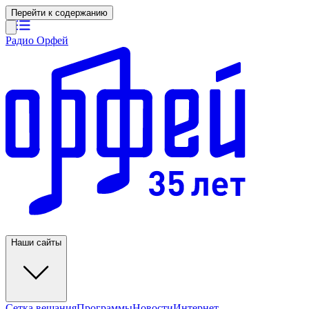
Перейти к содержанию
Радио Орфей
Наши сайты
Сетка вещания
Программы
Новости
Интернет-