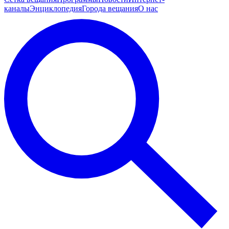
каналы
Энциклопедия
Города вещания
О нас