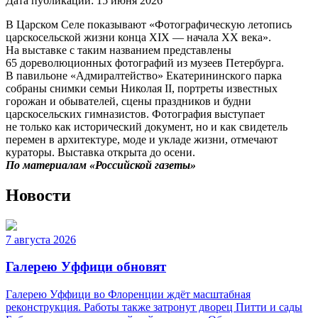
Дата публикации:
15 июня 2026
В Царском Селе показывают «Фотографическую летопись
царскосельской жизни конца XIX — начала XX века».
На выставке с таким названием представлены
65 дореволюционных фотографий из музеев Петербурга.
В павильоне «Адмиралтейство» Екатерининского парка
собраны снимки семьи Николая II, портреты известных
горожан и обывателей, сцены праздников и будни
царскосельских гимназистов. Фотография выступает
не только как исторический документ, но и как свидетель
перемен в архитектуре, моде и укладе жизни, отмечают
кураторы. Выставка открыта до осени.
По материалам «Российской газеты»
Новости
7 августа 2026
Галерею Уффици обновят
Галерею Уффици во Флоренции ждёт масштабная
реконструкция. Работы также затронут дворец Питти и сады