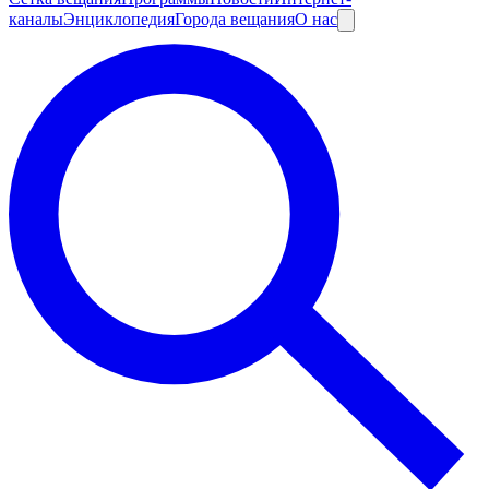
каналы
Энциклопедия
Города вещания
О нас