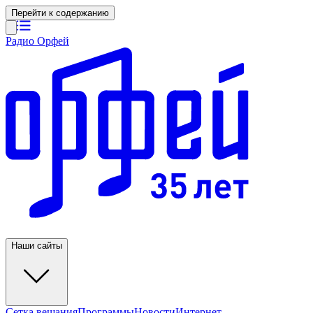
Перейти к содержанию
Радио Орфей
Наши сайты
Сетка вещания
Программы
Новости
Интернет-