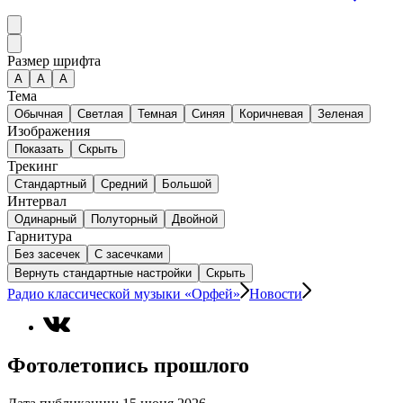
Размер шрифта
А
A
A
Тема
Обычная
Светлая
Темная
Синяя
Коричневая
Зеленая
Изображения
Показать
Скрыть
Трекинг
Стандартный
Средний
Большой
Интервал
Одинарный
Полуторный
Двойной
Гарнитура
Без засечек
С засечками
Вернуть стандартные настройки
Скрыть
Радио классической музыки «Орфей»
Новости
Фотолетопись прошлого