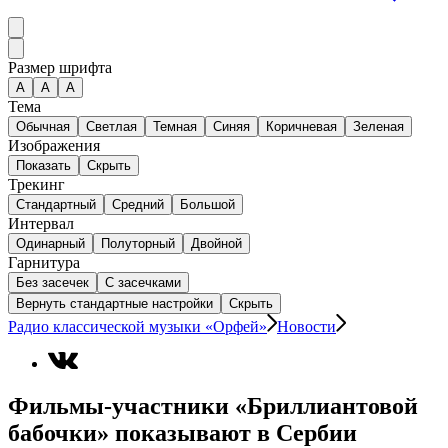
Размер шрифта
А
A
A
Тема
Обычная
Светлая
Темная
Синяя
Коричневая
Зеленая
Изображения
Показать
Скрыть
Трекинг
Стандартный
Средний
Большой
Интервал
Одинарный
Полуторный
Двойной
Гарнитура
Без засечек
С засечками
Вернуть стандартные настройки
Скрыть
Радио классической музыки «Орфей»
Новости
Фильмы-участники «Бриллиантовой
бабочки» показывают в Сербии