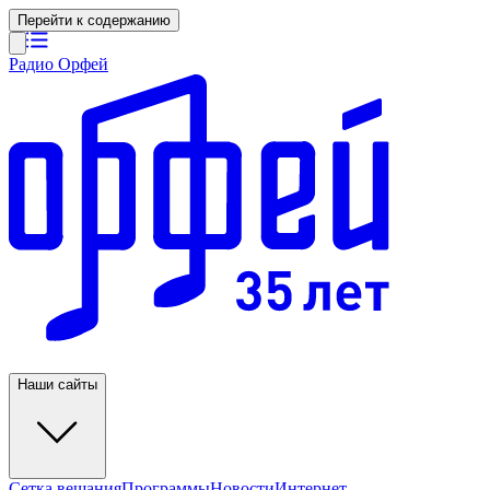
Перейти к содержанию
Радио Орфей
Наши сайты
Сетка вещания
Программы
Новости
Интернет-