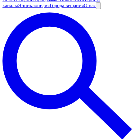
каналы
Энциклопедия
Города вещания
О нас