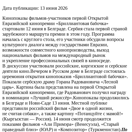
Дата публикации:
13 июня 2026
Кинопоказы фильмов-участников первой Открытой
Евразийской кинопремии «Бриллиантовая бабочка»
стартовали 12 июня в Белграде. Сербия стала первой страной
зарубежного маршрута премии в этом году.
Программа
началась с круглого стола, его участники обсудили вопросы
культурного диалога между государствами Евразии,
возможности совместного кинопроизводства, выход
национальных фильмов на международный рынок
и укрепление профессиональных связей в киносреде.
В дискуссии участвовали российские, киргизские и сербские
деятели кино.
Вечером в Русском доме в Белграде состоялась
церемония открытия кинопоказов «Бриллиантовой бабочки».
Показали сербскую драму Горана Радовановича «Лесной
царь». Картина была представлена на первой Открытой
Евразийской кинопремии, где Радованович получил награду
в номинации «Лучший режиссёр».
Кинопоказы продолжились
в Белграде и Нови-Саде 13 июня. Местной публике
представили российский фильм «Двое в одной жизни,
не считая собаки», а также картину «Потанцуйте с мамой!»
(Кыргызстан — Россия). 14 июня смотр продолжится
показами фильмов «Али Примэра» (Венесуэла), «Старый
праведный блюз» (ЮАР) и «Композитор» (Туркменистан).
По