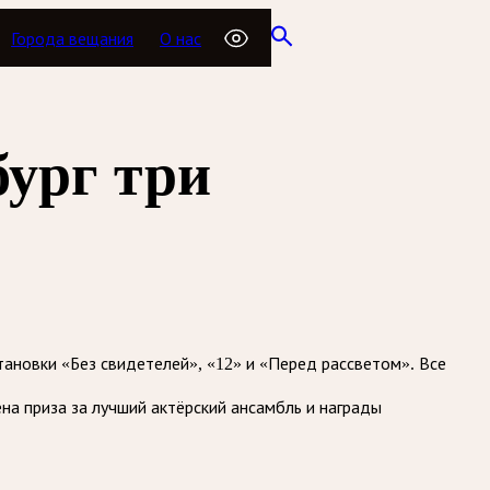
Города вещания
О нас
бург три
тановки «Без свидетелей», «12» и «Перед рассветом». Все
на приза за лучший актёрский ансамбль и награды