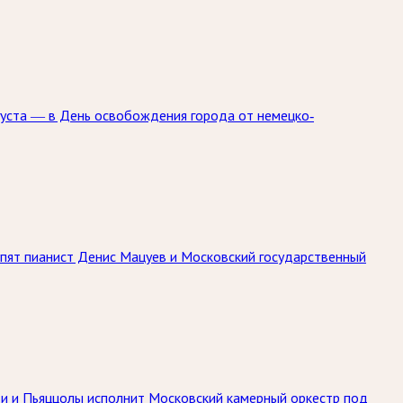
густа — в День освобождения города от немецко-
упят пианист Денис Мацуев и Московский государственный
ьди и Пьяццолы исполнит Московский камерный оркестр под