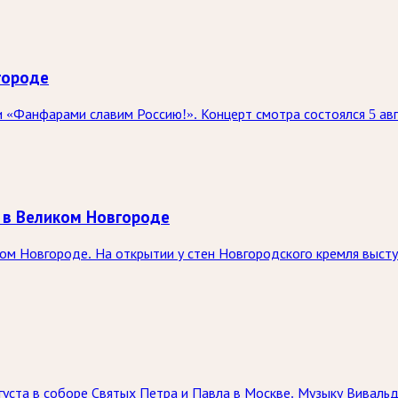
городе
 «Фанфарами славим Россию!». Концерт смотра состоялся 5 ав
 в Великом Новгороде
ком Новгороде. На открытии у стен Новгородского кремля выст
вгуста в соборе Святых Петра и Павла в Москве. Музыку Вивал