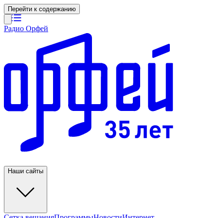
Перейти к содержанию
Радио Орфей
Наши сайты
Сетка вещания
Программы
Новости
Интернет-