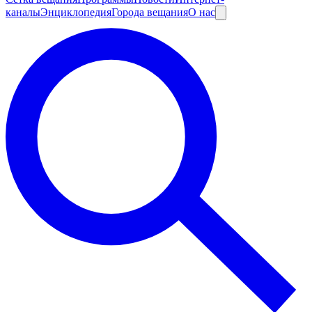
каналы
Энциклопедия
Города вещания
О нас