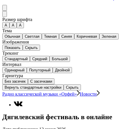
Размер шрифта
А
A
A
Тема
Обычная
Светлая
Темная
Синяя
Коричневая
Зеленая
Изображения
Показать
Скрыть
Трекинг
Стандартный
Средний
Большой
Интервал
Одинарный
Полуторный
Двойной
Гарнитура
Без засечек
С засечками
Вернуть стандартные настройки
Скрыть
Радио классической музыки «Орфей»
Новости
Дягилевский фестиваль в онлайне