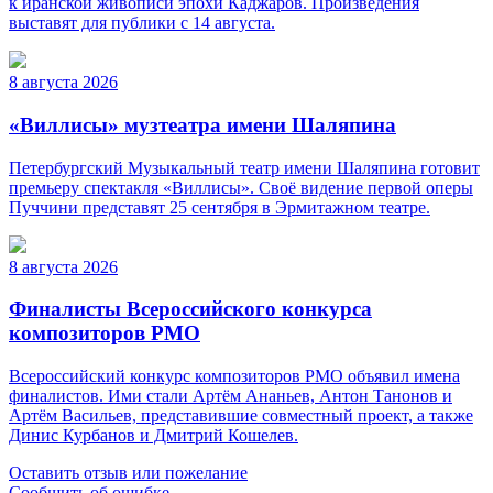
к иранской живописи эпохи Каджаров. Произведения
выставят для публики с 14 августа.
8 августа 2026
«Виллисы» музтеатра имени Шаляпина
Петербургский Музыкальный театр имени Шаляпина готовит
премьеру спектакля «Виллисы». Своё видение первой оперы
Пуччини представят 25 сентября в Эрмитажном театре.
8 августа 2026
Финалисты Всероссийского конкурса
композиторов РМО
Всероссийский конкурс композиторов РМО объявил имена
финалистов. Ими стали Артём Ананьев, Антон Танонов и
Артём Васильев, представившие совместный проект, а также
Динис Курбанов и Дмитрий Кошелев.
Оставить отзыв или пожелание
Сообщить об ошибке