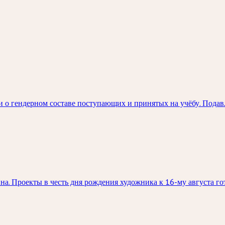
 о гендерном составе поступающих и принятых на учёбу. Пода
а. Проекты в честь дня рождения художника к 16-му августа гот