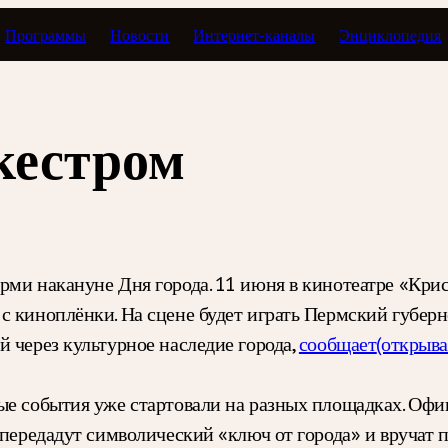
Программы
Новости
Интернет-каналы
Энциклопедия
кестром
ми накануне Дня города. 11 июня в кинотеатре «Крис
с киноплёнки. На сцене будет играть Пермский губерн
 через культурное наследие города,
сообщает
(открыва
ые события уже стартовали на разных площадках. Офи
о передадут символический «ключ от города» и вручат