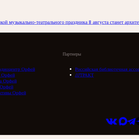
ой музыкально-театрального праздника 8 августа станет архит
Партнеры
адиоцентр Орфей
Российская библиотечная ассо
 Орфей
///ТРАКТ
а Орфей
 Орфей
ктивы Орфей