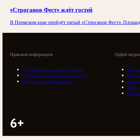
«Строганов Фест» ждёт гостей
В Пермском крае пройдёт пятый «Строганов Фест». Площадк
Правовая информация
Орфей медиа
Условия использования сайта
Телер
Политика конфиденциальности
Видео
Контактная информация
Афиш
Ноты
Колле
6+