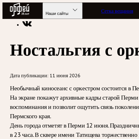
Радио Орфей
Сетка вещания
Радио классической музыки «Орфей»
Новости
Наши сайты
Ностальгия с ор
Дата публикации:
11 июня 2026
Необычный киносеанс с оркестром состоится в Пер
На экране покажут архивные кадры старой Перми 
воспоминания и позволит ощутить связь поколений
Пермского края.
День города отметят в Перми 12 июня. Праздничн
в 23 часа. В сквере имени Татищева торжественн