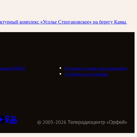
ектурный комплекс «Усолье Строгановское» на берегу Камы.
циация (РБА)
Оставить отзыв или пожелание
Сообщить об ошибке
©
2005
-
2026
Телерадиоцентр «Орфей»