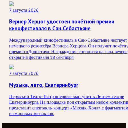
7 августа 2026
Вернер Херцог удостоен почётной премии
кинофестиваля в Сан-Себастьяне
Международный кинофестиваль в Сан-Себастьяне чествует
немецкого режиссёра Вернера Херцога. Он получит почётн
премию «Доностия». Награждение состоится на гала-вечере
открытия фестиваля 18 сентября.
7 августа 2026
Музыка, лето, Екатеринбург
Пермский Театр-Театр впервые выступит в Летнем театре
Екатеринбурга. На площадке под открытым небом коллекти
представит спектакль-концерт «Мюзик-Холл» с фрагмента
из мировых мюзиклов.