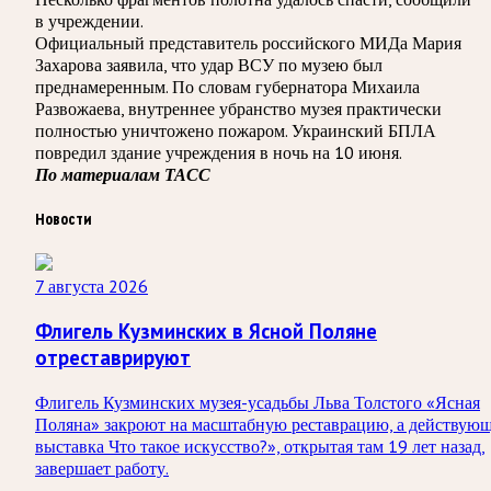
в учреждении.
Официальный представитель российского МИДа Мария
Захарова заявила, что удар ВСУ по музею был
преднамеренным. По словам губернатора Михаила
Развожаева, внутреннее убранство музея практически
полностью уничтожено пожаром. Украинский БПЛА
повредил здание учреждения в ночь на 10 июня.
По материалам ТАСС
Новости
7 августа 2026
Флигель Кузминских в Ясной Поляне
отреставрируют
Флигель Кузминских музея-усадьбы Льва Толстого «Ясная
Поляна» закроют на масштабную реставрацию, а действую
выставка Что такое искусство?», открытая там 19 лет назад,
завершает работу.