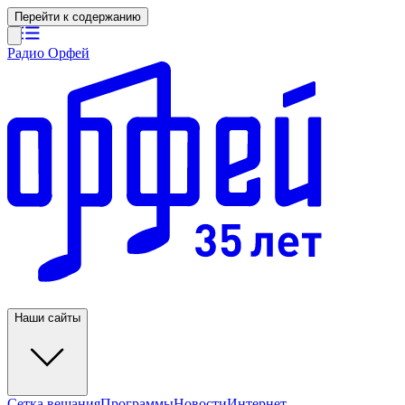
Перейти к содержанию
Радио Орфей
Наши сайты
Сетка вещания
Программы
Новости
Интернет-