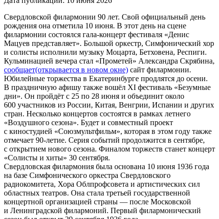
Дата публикации:
10 июня 2026
Свердловской филармонии 90 лет. Свой официальный день
рождения она отметила 10 июня. В этот день на сцене
филармонии состоялся гала-концерт фестиваля «Денис
Мацуев представляет». Большой оркестр, Симфонический хор
и солисты исполнили музыку Моцарта, Бетховена, Респиги.
Кульминацией вечера стал «Прометей» Александра Скрябина,
сообщает
(открывается в новом окне)
сайт филармонии.
Юбилейные торжества в Екатеринбурге продлятся до осени.
В праздничную афишу также вошёл XI фестиваль «Безумные
дни». Он пройдёт с 25 по 28 июня и объединит около
600 участников из России, Китая, Венгрии, Испании и других
стран. Несколько концертов состоятся в рамках летнего
«Воздушного сезона». Будет и совместный проект
с киностудией «Союзмультфильм», которая в этом году также
отмечает 90-летие. Серия событий продолжится в сентябре,
с открытием нового сезона. Финалом торжеств станет концерт
«Солисты и хиты» 30 сентября.
Свердловская филармония была основана 10 июня 1936 года
на базе Симфонического оркестра Свердловского
радиокомитета, Хора Облпрофсовета и артистических сил
областных театров. Она стала третьей государственной
концертной организацией страны — после Московской
и Ленинградской филармоний. Первый филармонический