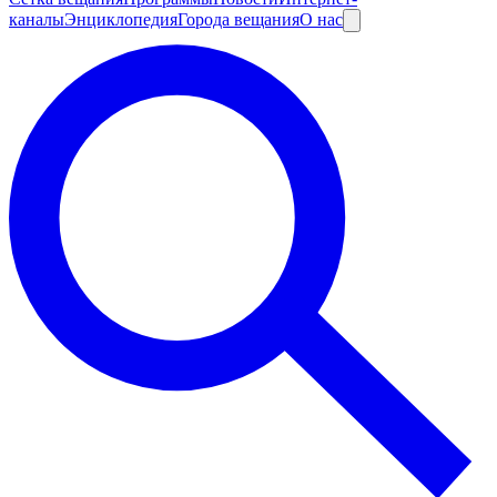
каналы
Энциклопедия
Города вещания
О нас