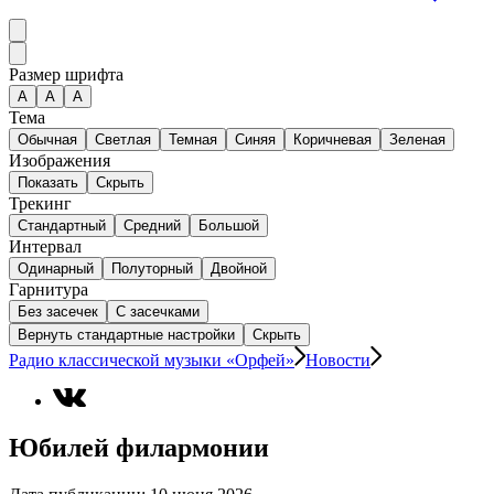
Размер шрифта
А
A
A
Тема
Обычная
Светлая
Темная
Синяя
Коричневая
Зеленая
Изображения
Показать
Скрыть
Трекинг
Стандартный
Средний
Большой
Интервал
Одинарный
Полуторный
Двойной
Гарнитура
Без засечек
С засечками
Вернуть стандартные настройки
Скрыть
Радио классической музыки «Орфей»
Новости
Юбилей филармонии