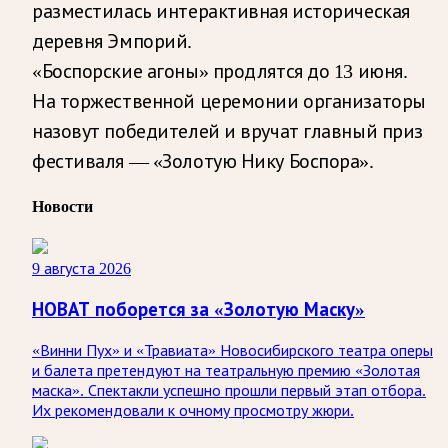
разместилась интерактивная историческая
деревня Эмпорий.
«Боспорские агоны» продлятся до 13 июня.
На торжественной церемонии организаторы
назовут победителей и вручат главный приз
фестиваля — «Золотую Нику Боспора».
Новости
9 августа 2026
НОВАТ поборется за «Золотую Маску»
«Винни Пух» и «Травиата» Новосибирского театра оперы
и балета претендуют на театральную премию «Золотая
маска». Спектакли успешно прошли первый этап отбора.
Их рекомендовали к очному просмотру жюри.