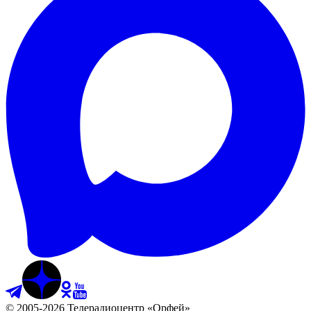
©
2005
-
2026
Телерадиоцентр «Орфей»