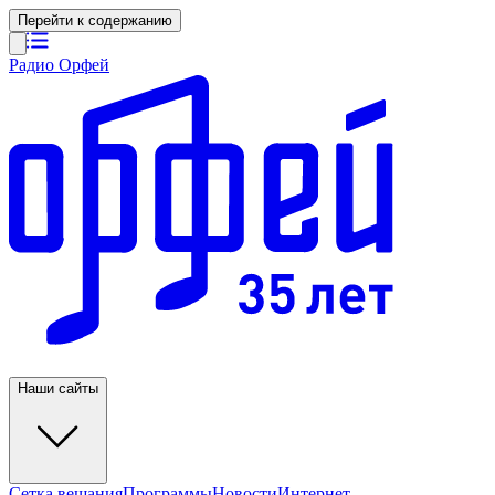
Перейти к содержанию
Радио Орфей
Наши сайты
Сетка вещания
Программы
Новости
Интернет-