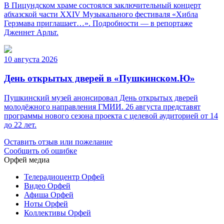
В Пицундском храме состоялся заключительный концерт
абхазской части XXIV Музыкального фестиваля «Хибла
Герзмава приглашает…». Подробности — в репортаже
Дженнет Арльт.
10 августа 2026
День открытых дверей в «Пушкинском.Ю»
Пушкинский музей анонсировал День открытых дверей
молодёжного направления ГМИИ. 26 августа представят
программы нового сезона проекта с целевой аудиторией от 14
до 22 лет.
Оставить отзыв или пожелание
Сообщить об ошибке
Орфей медиа
Телерадиоцентр Орфей
Видео Орфей
Афиша Орфей
Ноты Орфей
Коллективы Орфей