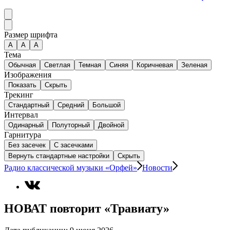
Размер шрифта
А
A
A
Тема
Обычная
Светлая
Темная
Синяя
Коричневая
Зеленая
Изображения
Показать
Скрыть
Трекинг
Стандартный
Средний
Большой
Интервал
Одинарный
Полуторный
Двойной
Гарнитура
Без засечек
С засечками
Вернуть стандартные настройки
Скрыть
Радио классической музыки «Орфей»
Новости
НОВАТ повторит «Травиату»