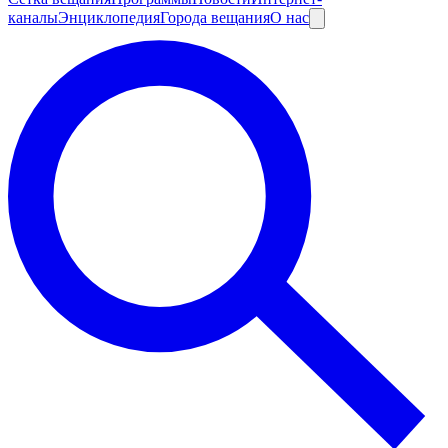
каналы
Энциклопедия
Города вещания
О нас