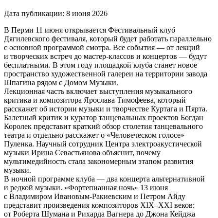
Дата публикации:
8 июня 2026
В Перми 11 июня открывается Фестивальный клуб
Дягилевского фестиваля, который будет работать параллельно
с основной программой смотра. Все события — от лекций
и творческих встреч до мастер-классов и концертов — будут
бесплатными. В этом году площадкой клуба станет новое
пространство художественной галереи на территории завода
Шпагина рядом с Домом Музыки.
Лекционная часть включает выступления музыкального
критика и композитора Ярослава Тимофеева, который
расскажет об истории музыки и творчестве Куртага и Пярта.
Балетный критик и куратор танцевальных проектов Богдан
Королек представит краткий обзор столетия танцевального
театра и отдельно расскажет о «Человеческом голосе»
Пуленка. Научный сотрудник Центра электроакустической
музыки Ирина Севастьянова объяснит, почему
мультимедийность стала закономерным этапом развития
музыки.
В ночной программе клуба — два концерта альтернативной
и редкой музыки. «Фортепианная ночь» 13 июня
с Владимиром Ивановым-Ракиевским и Петром Айду
представит произведения композиторов XIX–XXI веков:
от Роберта Шумана и Рихарда Вагнера до Джона Кейджа