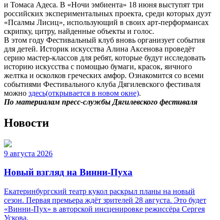
и Томаса Адеса. В «Ночи эмбиента» 18 июня выступят три
российских экспериментальных проекта, среди которых дуэт
«Псалмы Лисиц», использующий в своих арт-перформансах
скрипку, цитру, найденные объекты и голос.
В этом году Фестивальный клуб вновь организует события
для детей. Историк искусства Алина Аксенова проведёт
серию мастер-классов для ребят, которые будут исследовать
историю искусства с помощью бумаги, красок, яичного
желтка и осколков греческих амфор. Ознакомится со всеми
событиями Фестивального клуба Дягилевского фестиваля
можно
здесь
(открывается в новом окне)
.
По материалам пресс-службы Дягилевского фестиваля
Новости
9 августа 2026
Новый взгляд на Винни-Пуха
Екатеринбургский театр кукол раскрыл планы на новый
сезон. Первая премьера ждёт зрителей 28 августа. Это будет
«Винни-Пух» в авторской инсценировке режиссёра Сергея
Ускова.