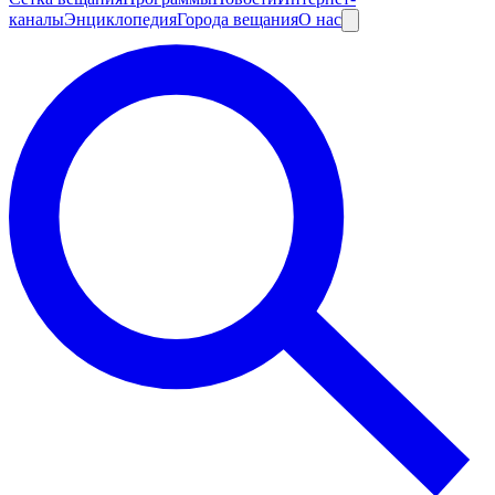
каналы
Энциклопедия
Города вещания
О нас