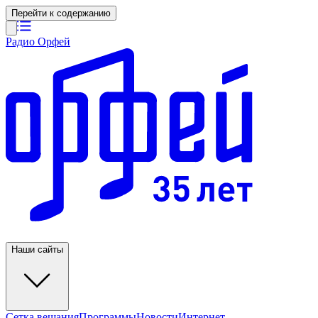
Перейти к содержанию
Радио Орфей
Наши сайты
Сетка вещания
Программы
Новости
Интернет-