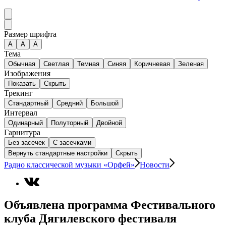
Размер шрифта
А
A
A
Тема
Обычная
Светлая
Темная
Синяя
Коричневая
Зеленая
Изображения
Показать
Скрыть
Трекинг
Стандартный
Средний
Большой
Интервал
Одинарный
Полуторный
Двойной
Гарнитура
Без засечек
С засечками
Вернуть стандартные настройки
Скрыть
Радио классической музыки «Орфей»
Новости
Объявлена программа Фестивального
клуба Дягилевского фестиваля