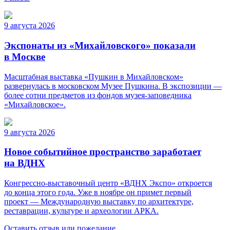
9 августа 2026
Экспонаты из «Михайловского» показали
в Москве
Масштабная выставка «Пушкин в Михайловском»
развернулась в московском Музее Пушкина. В экспозиции —
более сотни предметов из фондов музея-заповедника
«Михайловское».
9 августа 2026
Новое событийное пространство заработает
на ВДНХ
Конгрессно-выставочный центр «ВДНХ Экспо» откроется
до конца этого года. Уже в ноябре он примет первый
проект — Международную выставку по архитектуре,
реставрации, культуре и археологии АРКА.
Оставить отзыв или пожелание