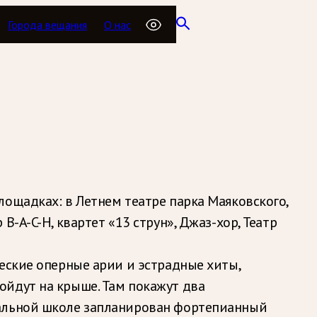
Города вещания
О нас
ощадках: в Летнем театре парка Маяковского,
-A-C-H, квартет «13 струн», Джаз-хор, Театр
еские оперные арии и эстрадные хиты,
йдут на крыше. Там покажут два
кальной школе запланирован фортепианный