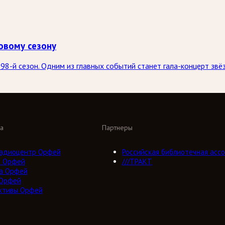
овому сезону
98-й сезон. Одним из главных событий станет гала-концерт зв
а
Партнеры
адиоцентр Орфей
Российская библиотечная ассо
о Орфей
///ТРАКТ
а Орфей
 Орфей
ктивы Орфей