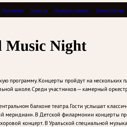
Программы
Новости
Интернет-каналы
Энциклопедия
 Music Night
кую программу. Концерты пройдут на нескольких пл
ной школе. Среди участников — камерный оркестр B
ентральном балконе театра. Гости услышат классич
й меридиан». В Детской филармонии концерты про
 хоровой концерт. В Уральской специальной музы