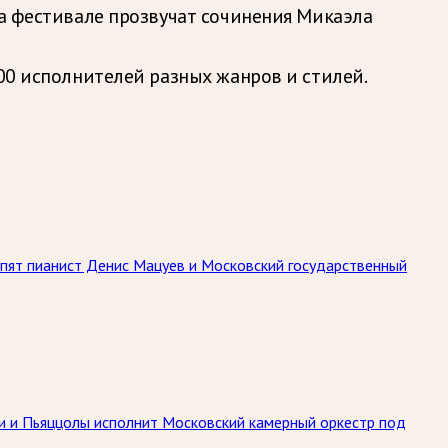
на фестивале прозвучат сочинения Микаэла
000 исполнителей разных жанров и стилей.
упят пианист Денис Мацуев и Московский государственный
ьди и Пьяццолы исполнит Московский камерный оркестр под