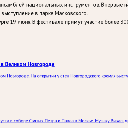
м ансамблей национальных инструментов. Впервые 
 выступление в парке Маяковского.
рге 19 июня. В фестивале примут участие более 3
 в Великом Новгороде
ком Новгороде. На открытии у стен Новгородского кремля выст
вгуста в соборе Святых Петра и Павла в Москве. Музыку Вивал