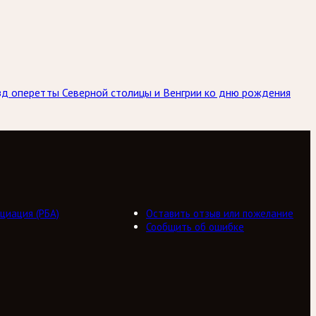
ёзд оперетты Северной столицы и Венгрии ко дню рождения
циация (РБА)
Оставить отзыв или пожелание
Сообщить об ошибке