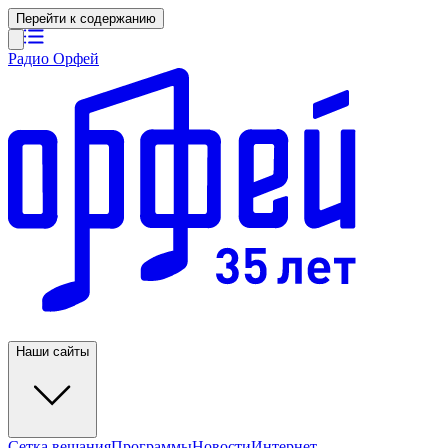
Перейти к содержанию
Радио Орфей
Наши сайты
Сетка вещания
Программы
Новости
Интернет-