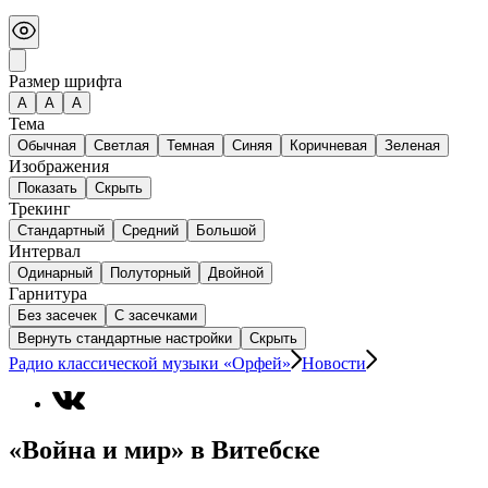
Размер шрифта
А
A
A
Тема
Обычная
Светлая
Темная
Синяя
Коричневая
Зеленая
Изображения
Показать
Скрыть
Трекинг
Стандартный
Средний
Большой
Интервал
Одинарный
Полуторный
Двойной
Гарнитура
Без засечек
С засечками
Вернуть стандартные настройки
Скрыть
Радио классической музыки «Орфей»
Новости
«Война и мир» в Витебске