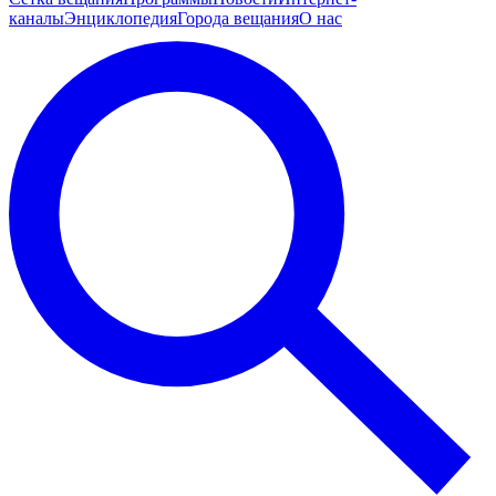
каналы
Энциклопедия
Города вещания
О нас