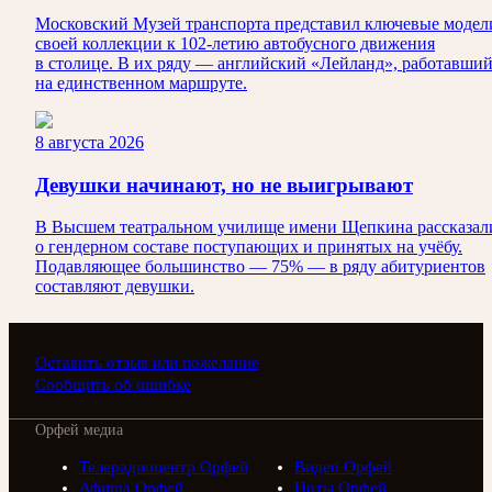
Московский Музей транспорта представил ключевые модел
своей коллекции к 102-летию автобусного движения
в столице. В их ряду — английский «Лейланд», работавши
на единственном маршруте.
8 августа 2026
Девушки начинают, но не выигрывают
В Высшем театральном училище имени Щепкина рассказал
о гендерном составе поступающих и принятых на учёбу.
Подавляющее большинство — 75% — в ряду абитуриентов
составляют девушки.
Оставить отзыв или пожелание
Сообщить об ошибке
Орфей медиа
Телерадиоцентр Орфей
Видео Орфей
Афиша Орфей
Ноты Орфей