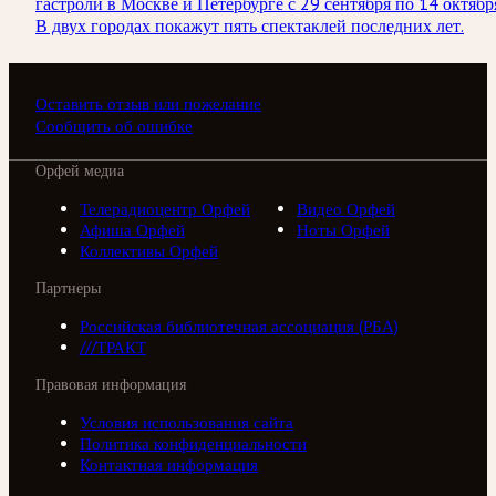
гастроли в Москве и Петербурге с 29 сентября по 14 октябр
В двух городах покажут пять спектаклей последних лет.
Оставить отзыв или пожелание
Сообщить об ошибке
Орфей медиа
Телерадиоцентр Орфей
Видео Орфей
Афиша Орфей
Ноты Орфей
Коллективы Орфей
Партнеры
Российская библиотечная ассоциация (РБА)
///ТРАКТ
Правовая информация
Условия использования сайта
Политика конфиденциальности
Контактная информация