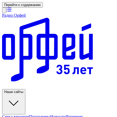
Перейти к содержанию
Радио Орфей
Наши сайты
Сетка вещания
Программы
Новости
Интернет-