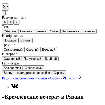
Размер шрифта
А
A
A
Тема
Обычная
Светлая
Темная
Синяя
Коричневая
Зеленая
Изображения
Показать
Скрыть
Трекинг
Стандартный
Средний
Большой
Интервал
Одинарный
Полуторный
Двойной
Гарнитура
Без засечек
С засечками
Вернуть стандартные настройки
Скрыть
Радио классической музыки «Орфей»
Новости
«Кремлёвские вечера» в Рязани