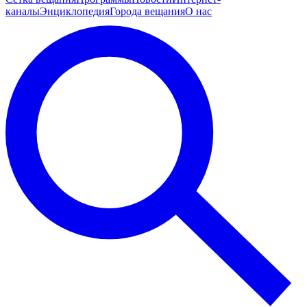
каналы
Энциклопедия
Города вещания
О нас