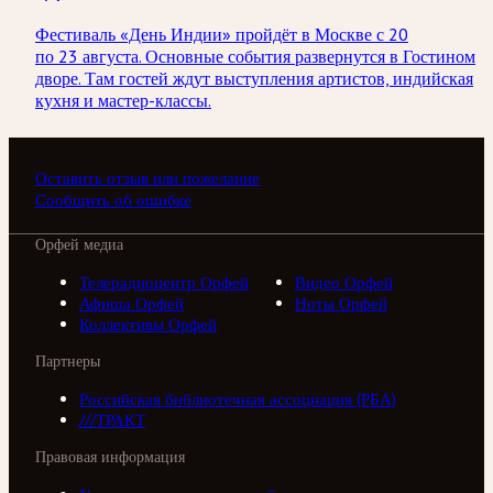
Фестиваль «День Индии» пройдёт в Москве с 20
по 23 августа. Основные события развернутся в Гостином
дворе. Там гостей ждут выступления артистов, индийская
кухня и мастер-классы.
Оставить отзыв или пожелание
Сообщить об ошибке
Орфей медиа
Телерадиоцентр Орфей
Видео Орфей
Афиша Орфей
Ноты Орфей
Коллективы Орфей
Партнеры
Российская библиотечная ассоциация (РБА)
///ТРАКТ
Правовая информация