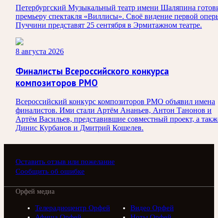
Петербургский Музыкальный театр имени Шаляпина готов
премьеру спектакля «Виллисы». Своё видение первой опер
Пуччини представят 25 сентября в Эрмитажном театре.
8 августа 2026
Финалисты Всероссийского конкурса
композиторов РМО
Всероссийский конкурс композиторов РМО объявил имена
финалистов. Ими стали Артём Ананьев, Антон Танонов и
Артём Васильев, представившие совместный проект, а такж
Динис Курбанов и Дмитрий Кошелев.
Оставить отзыв или пожелание
Сообщить об ошибке
Орфей медиа
Телерадиоцентр Орфей
Видео Орфей
Афиша Орфей
Ноты Орфей