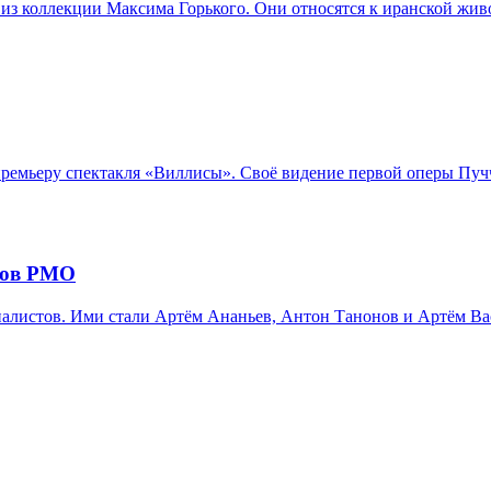
из коллекции Максима Горького. Они относятся к иранской жив
емьеру спектакля «Виллисы». Своё видение первой оперы Пучч
ров РМО
листов. Ими стали Артём Ананьев, Антон Танонов и Артём Вас