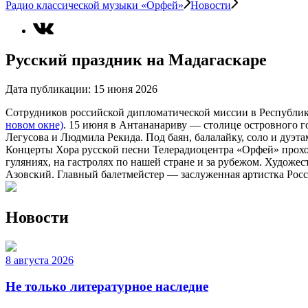
Радио классической музыки «Орфей»
Новости
Русский праздник на Мадагаскаре
Дата публикации:
15 июня 2026
Сотрудников российской дипломатической миссии в Республик
новом окне)
. 15 июня в Антананариву — столице островного 
Легусова и Людмила Рекида. Под баян, балалайку, соло и дуэт
Концерты Хора русской песни Телерадиоцентра «Орфей» прохо
гуляниях, на гастролях по нашей стране и за рубежом. Худож
Азовский. Главный балетмейстер — заслуженная артистка Рос
Новости
8 августа 2026
Не только литературное наследие