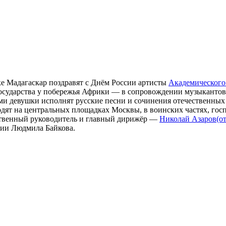
е Мадагаскар поздравят с Днём России артисты
Академического
государства у побережья Африки — в сопровождении музыканто
ами девушки исполнят русские песни и сочинения отечественных 
дят на центральных площадках Москвы, в воинских частях, гос
ественный руководитель и главный дирижёр —
Николай Азаров
(о
сии Людмила Байкова.