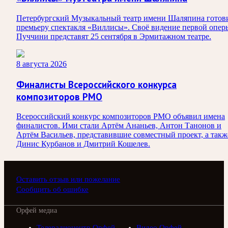
Петербургский Музыкальный театр имени Шаляпина готов
премьеру спектакля «Виллисы». Своё видение первой опер
Пуччини представят 25 сентября в Эрмитажном театре.
8 августа 2026
Финалисты Всероссийского конкурса
композиторов РМО
Всероссийский конкурс композиторов РМО объявил имена
финалистов. Ими стали Артём Ананьев, Антон Танонов и
Артём Васильев, представившие совместный проект, а такж
Динис Курбанов и Дмитрий Кошелев.
Оставить отзыв или пожелание
Сообщить об ошибке
Орфей медиа
Телерадиоцентр Орфей
Видео Орфей