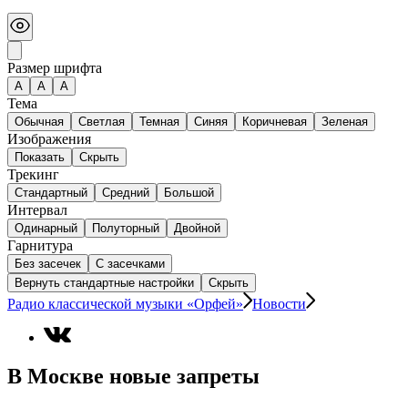
Размер шрифта
А
A
A
Тема
Обычная
Светлая
Темная
Синяя
Коричневая
Зеленая
Изображения
Показать
Скрыть
Трекинг
Стандартный
Средний
Большой
Интервал
Одинарный
Полуторный
Двойной
Гарнитура
Без засечек
С засечками
Вернуть стандартные настройки
Скрыть
Радио классической музыки «Орфей»
Новости
В Москве новые запреты