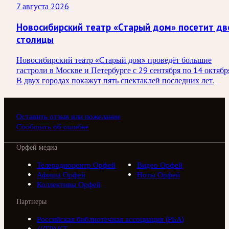
7 августа 2026
Новосибирский театр «Старый дом» посетит дв
столицы
Новосибирский театр «Старый дом» проведёт большие
гастроли в Москве и Петербурге с 29 сентября по 14 октябр
В двух городах покажут пять спектаклей последних лет.
Оставить отзыв или пожелание
Сообщить об ошибке
Орфей медиа
Телерадиоцентр Орфей
Видео Орфей
Афиша Орфей
Ноты Орфей
Коллективы Орфей
Партнеры
Российская библиотечная ассоциация (РБА)
///ТРАКТ