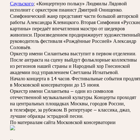
Саульского
; «Концертную польку» Людмилы Лядовой
исполнит с оркестром пианист Дмитрий Онищенко.
Симфонический жанр представят части большой авторской
работы Александра Клевицкого. Вторая Симфония «Русски
картины» передаёт впечатления маэстро от шедевров
живописи. Произведением продирижирует художественный
руководитель фестиваля «Рождённые Россией» Александр
Соловьёв.
Оркестр имени Силантьева выступит в первом отделении.
После антракта на сцену выйдут фольклорные коллективы
из регионов нашей страны и Народный хор Гнесинской
академии под управлением Светланы Игнатьевой.
Начало концерта в 14 часов. Фестивальные события продля
в Московской консерватории до 15 июня.
Оркестр имени Силантьева — один из символов
отечественной музыкальной культуры. Концерты проходят
на центральных площадках Москвы, городов России,
в телеэфире, за рубежом. В репертуаре — классика, джаз,
лучшие образцы эстрадной песни.
По материалам сайта Московской консерватории