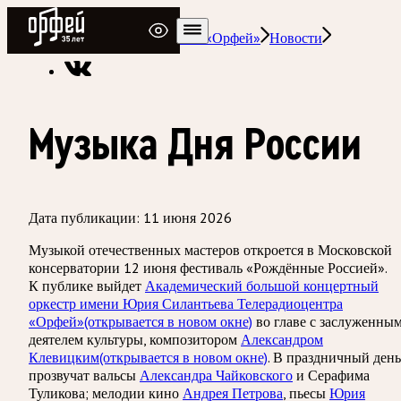
Радио Орфей
Радио классической музыки «Орфей»
Новости
Музыка Дня России
Дата публикации:
11 июня 2026
Музыкой отечественных мастеров откроется в Московской
консерватории 12 июня фестиваль «Рождённые Россией».
К публике выйдет
Академический большой концертный
оркестр имени Юрия Силантьева Телерадиоцентра
«Орфей»
(открывается в новом окне)
во главе с заслуженны
деятелем культуры, композитором
Александром
Клевицким
(открывается в новом окне)
. В праздничный день
прозвучат вальсы
Александра Чайковского
и Серафима
Туликова; мелодии кино
Андрея Петрова
, пьесы
Юрия