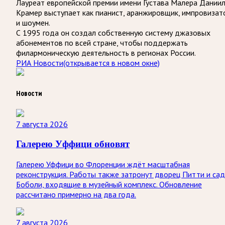
Лауреат европейской премии имени Густава Малера Дании
Крамер выступает как пианист, аранжировщик, импровизат
и шоумен.
С 1995 года он создал собственную систему джазовых
абонементов по всей стране, чтобы поддержать
филармоническую деятельность в регионах России.
РИА Новости
(открывается в новом окне)
Новости
7 августа 2026
Галерею Уффици обновят
Галерею Уффици во Флоренции ждёт масштабная
реконструкция. Работы также затронут дворец Питти и са
Боболи, входящие в музейный комплекс. Обновление
рассчитано примерно на два года.
7 августа 2026